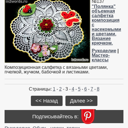
№137
"Полянка"
объемная
салфетка
композиция
с
насекомыми
и цветами.
Вязание
крючком.
Рукоделие
|
Мастер-
классы
Композиционная салфетка с вязаными цветами,
пчелкой, жучком, бабочкой и листиками.
Страницы:
1
-
2
- 3 -
4
-
5
-
6
-
7
-
8
<< Назад
Далее >>
Подписывайтесь в: