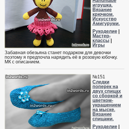
Handmade
игрушка.
Вязание
крючком.
Искусство
Амигуруми.
Рукоделие
|
Мастер-
классы
|
Игры
Забавная обезьяна станет подарком для девочки
поэтому я предпочла нарядить её в розовую юбочку.
МК с описанием.
№151
Следки
поперек на
двух спицах
со сборкой и
цветком-
украшением
на мыске.
Вязание
спицами.
Рукоделие
|