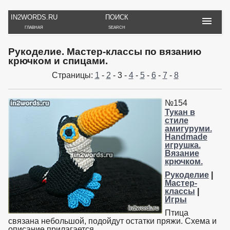
IN2WORDS.RU
ПОИСК
ГЛАВНАЯ
SEARCH
РУКОДЕЛИЕ
ТОВАРЫ
ПУТЕШЕСТВИЯ
Рукоделие. Мастер-классы по вязанию
ВЯЗАНИЕ
ОБЗОРЫ, ОТЗЫВЫ
ФОТО, ИСТОРИИ
крючком и спицами.
ИГРЫ
ОБОИ
Страницы:
1
-
2
- 3 -
4
-
5
-
6
-
7
-
8
И ИГРУШКИ
НА РАБ. СТОЛ
№154
Тукан в
стиле
амигуруми.
Handmade
игрушка.
Вязание
крючком.
Рукоделие
|
Мастер-
классы
|
Игры
Птица
связана небольшой, подойдут остатки пряжи. Схема и
описание прилагается.