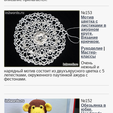
№153
Мотив
цветка с
листиками в
ажурном
круге.
Вязание
крючком.
Рукоделие
|
Мастер-
классы
Очень
нежный и
нарядный мотив состоит из двухъярусного цветка с 5
лепестками, окруженного паутинкой ажура с
фестонами.
№152
Обезьянка в
юбке.