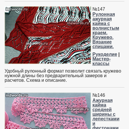
№147
Рулонная
ажурная
кайма с
волнистым
краем.
Кружево.
Вязание
спицами.
Рукоделие
|
Мастер-
классы
Удобный рулонный формат позволит связать кружево
нужной длины без предварительный замеров и
расчетов. Схема и описание.
№146
Ажурная
кайма
средней
ширины с
лепестками
и
фестонами.