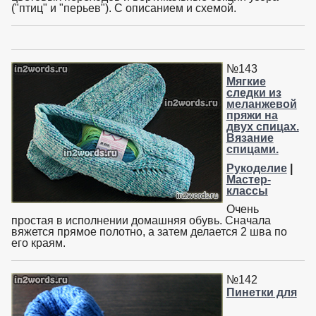
("птиц" и "перьев"). С описанием и схемой.
№143
Мягкие
следки из
меланжевой
пряжи на
двух спицах.
Вязание
спицами.
Рукоделие
|
Мастер-
классы
Очень
простая в исполнении домашняя обувь. Сначала
вяжется прямое полотно, а затем делается 2 шва по
его краям.
№142
Пинетки для