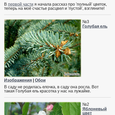
В
первой части
я начала рассказ про 'полный' цветок,
теперь на моё счастье расцвел и 'пустой', взгляните!
№3
Голубая ель
Изображения
|
Обои
В саду не родилась елочка, в саду она росла. Вот
такая Голубая ель красотка у нас на лужайке.
№2
Яблоневый
цвет