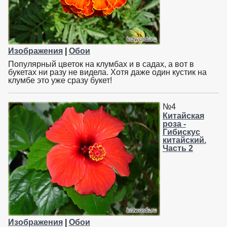
Изображения
|
Обои
Популярный цветок на клумбах и в садах, а вот в
букетах ни разу не видела. Хотя даже один кустик на
клумбе это уже сразу букет!
№4
Китайская
роза -
Гибискус
китайский.
Часть 2
Изображения
|
Обои