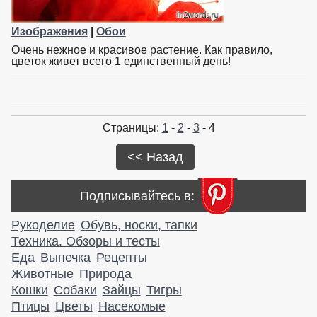
Изображения
|
Обои
Очень нежное и красивое растение. Как правило,
цветок живет всего 1 единственный день!
Страницы:
1
-
2
-
3
- 4
<< Назад
Подписывайтесь в:
Рукоделие
Обувь, носки, тапки
Техника. Обзоры и тесты
Еда
Выпечка
Рецепты
Животные
Природа
Кошки
Собаки
Зайцы
Тигры
Птицы
Цветы
Насекомые