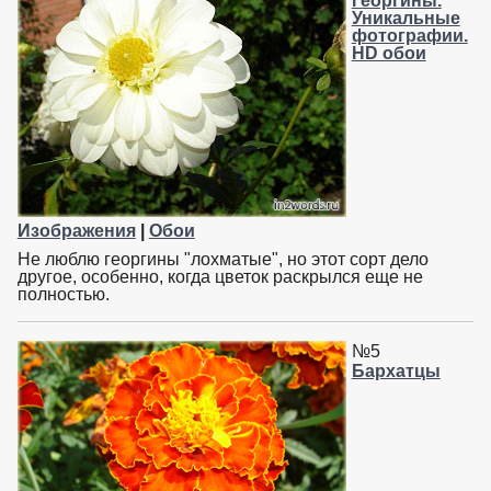
Георгины.
Уникальные
фотографии.
HD обои
Изображения
|
Обои
Не люблю георгины "лохматые", но этот сорт дело
другое, особенно, когда цветок раскрылся еще не
полностью.
№5
Бархатцы