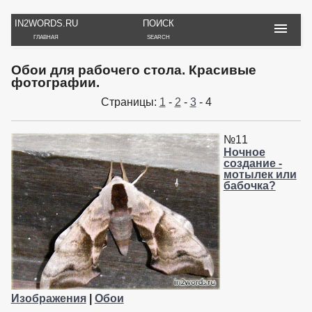
IN2WORDS.RU
ПОИСК
ГЛАВНАЯ
SEARCH
РУКОДЕЛИЕ
ТОВАРЫ
ПУТЕШЕСТВИЯ
Обои для рабочего стола. Красивые
ВЯЗАНИЕ
ОБЗОРЫ, ОТЗЫВЫ
ФОТО, ИСТОРИИ
фотографии.
ИГРЫ
ОБОИ
Страницы:
1
-
2
-
3
- 4
И ИГРУШКИ
НА РАБ. СТОЛ
№11
Ночное
создание -
мотылек или
бабочка?
Изображения
|
Обои