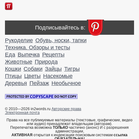
Подписывайтесь в:
Рукоделие
Обувь, носки, тапки
Техника. Обзоры и тесты
Еда
Выпечка
Рецепты
Животные
Природа
Кошки
Собаки
Зайцы
Тигры
Птицы
Цветы
Насекомые
Деревья
Пейзаж
Необычное
© 2010—2026 in2words.ru
Авторские права
Электронная почта
Права на все публикуемые материалы (текстовые, графические, видео
или аудио) принадлежат владельцам (авторам).
Перепечатка возможна
ТОЛЬКО
частично (анонс) И с разрешения
администрации,
АКТИВНАЯ
открытая к индексации поисковым системам
ссылка
ОБЯЗАТЕЛЬНА!