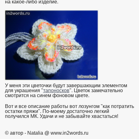
на какое-либо изделие.
взято с https://www.in2words.ru
У меня эти цветочки будут завершающим элементом
для украшения "
тапоносков
". Цветок замечательно
смотрится на синем фоновом цвете.
взято с https://www.in2words.ru
Вот и все описание работы вот лозунгом "как потратить
остатки пряжи". По-моему достаточно легкий
получился МК. Удачи и не забывайте хвастаться!
взято с
https://www.in2words.ru
© автор - Natalia @ www.in2words.ru