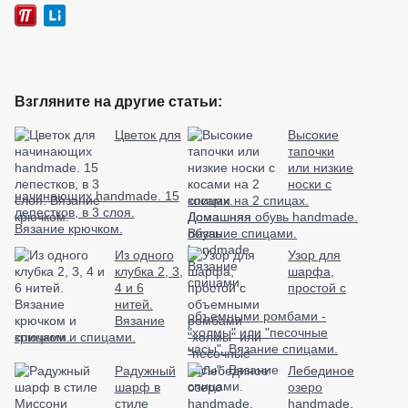
Взгляните на другие статьи:
Цветок для
Высокие
тапочки
или низкие
носки с
начинающих handmade. 15
косами на 2 спицах.
лепестков, в 3 слоя.
Домашняя обувь handmade.
Вязание крючком.
Вязание спицами.
Из одного
Узор для
клубка 2, 3,
шарфа,
4 и 6
простой с
нитей.
объемными ромбами -
Вязание
"холмы" или "песочные
крючком и спицами.
часы". Вязание спицами.
Радужный
Лебединое
шарф в
озеро
стиле
handmade,