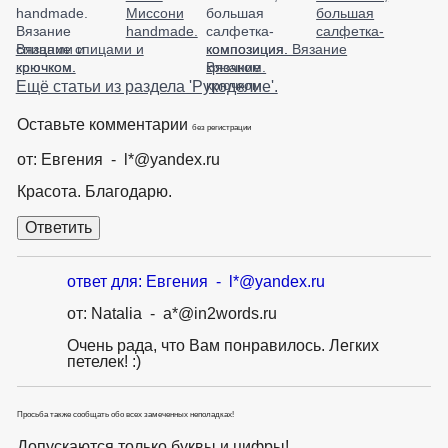
Миссони
большая
handmade.
салфетка-
Вязание спицами и
композиция. Вязание
крючком.
крючком.
Ещё статьи из раздела 'Рукоделие'.
Оставьте комментарии
без регистрации
от: Евгения - l*@yandex.ru
Красота. Благодарю.
ответ для: Евгения - l*@yandex.ru
от: Natalia - a*@in2words.ru
Очень рада, что Вам понравилось. Легких
петелек! :)
Просьба также сообщать обо всех замеченных неполадках!
Допускаются только буквы и цифры!