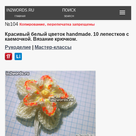
IN2WORDS.RU
ПОИСК
ГЛАВНАЯ
SEARCH
№104
РУКОДЕЛИЕ
ТОВАРЫ
ПУТЕШЕСТВИЯ
ВЯЗАНИЕ
ОБЗОРЫ, ОТЗЫВЫ
ФОТО, ИСТОРИИ
Красивый белый цветок handmade. 10 лепестков с
ИГРЫ
ОБОИ
каемочкой. Вязание крючком.
И ИГРУШКИ
НА РАБ. СТОЛ
Рукоделие
|
Мастер-классы