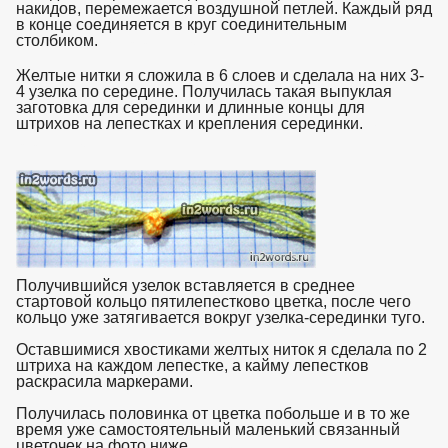
накидов, перемежается воздушной петлей. Каждый ряд
в конце соединяется в круг соединительным
столбиком.
взято с https://www.in2words.ru
Желтые нитки я сложила в 6 слоев и сделала на них 3-
4 узелка по середине. Получилась такая выпуклая
заготовка для серединки и длинные концы для
штрихов на лепестках и крепления серединки.
взято с
https://www.in2words.ru
Получившийся узелок вставляется в среднее
стартовой кольцо пятилепестково цветка, после чего
кольцо уже затягивается вокруг узелка-серединки туго.
Оставшимися хвостиками желтых ниток я сделала по 2
штриха на каждом лепестке, а кайму лепестков
раскрасила маркерами.
Получилась половинка от цветка побольше и в то же
время уже самостоятельный маленький связанный
цветочек на фото ниже.