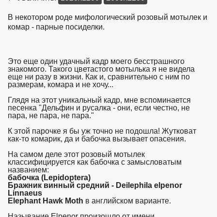
В некотором роде мифологический розовый мотылек и
комар - парные посиделки.
Это еще один удачный кадр моего бесстрашного
знакомого. Такого цветастого мотылька я не видела
еще ни разу в жизни. Как и, сравнительно с ним по
размерам, комара и не хочу...
Глядя на этот уникальный кадр, мне вспоминается
песенка "Дельфин и русалка - они, если честно, не
пара, не пара, не пара."
К этой парочке я бы уж точно не подошла! Жутковат
как-то комарик, да и бабочка вызывает опасения.
На самом деле этот розовый мотылек
классифицируется как бабочка с замысловатым
названием:
бабочка (Lepidoptera)
Бражник винный средний - Deilephila elpenor
Linnaeus
Elephant Hawk Moth
в английском варианте.
Называние Elpenor произошло от имени