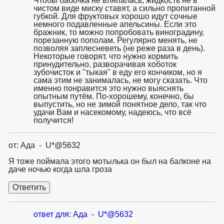
Чтобы бабочка не вляпалась, жидкость не в
чистом виде миску ставят, а сильно пропитанной
губкой. Для фруктовых хорошо идут сочные
немного подавленные апельсины. Если это
бражник, то можно попробовать виноградину,
порезанную пополам. Регулярно менять, не
позволяя заплесневеть (не реже раза в день).
Некоторые говорят. что нужно кормить
принудительно, разворачивая хоботок
зубочисток и "тыкая" в еду его кончиком, но я
сама этим не занималась, не могу сказать. Что
именно понравится это нужно выяснять
опытным путём. По-хорошему, конечно, бы
выпустить, но не зимой понятное дело, так что
удачи Вам и насекомому, надеюсь, что всё
получится!
от: Ада - U*@5632
Я тоже поймала этого мотылька он был на балконе на
даче ночью когда шла гроза
ответ для: Ада - U*@5632