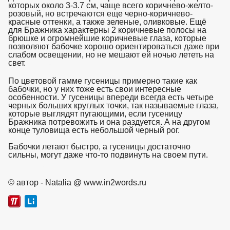
которых около 3-3.7 см, чаще всего коричнево-желто-
розовый, но встречаются еще черно-коричнево-
красные оттенки, а также зеленые, оливковые. Ещё
для Бражника характерны 2 коричневые полосы на
брюшке и огромнейшие коричневые глаза, которые
позволяют бабочке хорошо ориентироваться даже при
слабом освещении, но не мешают ей ночью лететь на
свет.
взято с https://www.in2words.ru
По цветовой гамме гусеницы примерно такие как
бабочки, но у них тоже есть свои интересные
особенности. У гусеницы впереди всегда есть четыре
черных больших круглых точки, так называемые глаза,
которые выглядят пугающими, если гусеницу
Бражника потревожить и она раздуется. А на другом
конце туловища есть небольшой черный рог.
Бабочки летают быстро, а гусеницы достаточно
сильны, могут даже что-то подвинуть на своем пути.
взято с
https://www.in2words.ru
© автор - Natalia @ www.in2words.ru