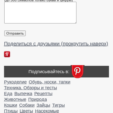
Поделиться с друзьями (прокрутить наверх)
Подписывайтесь в:
Рукоделие
Обувь, носки, тапки
Техника. Обзоры и тесты
Еда
Выпечка
Рецепты
Животные
Природа
Кошки
Собаки
Зайцы
Тигры
Птицы
Цветы
Насекомые