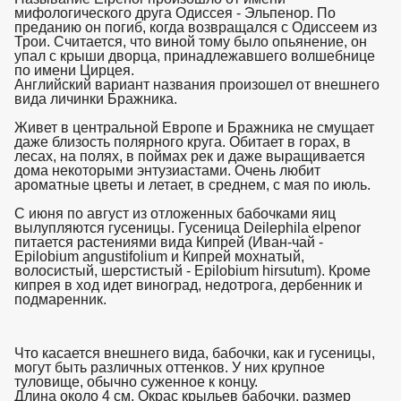
мифологического друга Одиссея - Эльпенор. По
преданию он погиб, когда возвращался с Одиссеем из
Трои. Считается, что виной тому было опьянение, он
упал с крыши дворца, принадлежавшего волшебнице
по имени Цирцея.
Английский вариант названия произошел от внешнего
вида личинки Бражника.
Живет в центральной Европе и Бражника не смущает
даже близость полярного круга. Обитает в горах, в
лесах, на полях, в поймах рек и даже выращивается
дома некоторыми энтузиастами. Очень любит
ароматные цветы и летает, в среднем, с мая по июль.
С июня по август из отложенных бабочками яиц
вылупляются гусеницы. Гусеница Deilephila elpenor
питается растениями вида Кипрей (Иван-чай -
Epilobium angustifolium и Кипрей мохнатый,
волосистый, шерстистый - Epilobium hirsutum). Кроме
кипрея в ход идет виноград, недотрога, дербенник и
подмаренник.
взято с https://www.in2words.ru
Что касается внешнего вида, бабочки, как и гусеницы,
могут быть различных оттенков. У них крупное
туловище, обычно суженное к концу.
Длина около 4 см. Окрас крыльев бабочки, размер