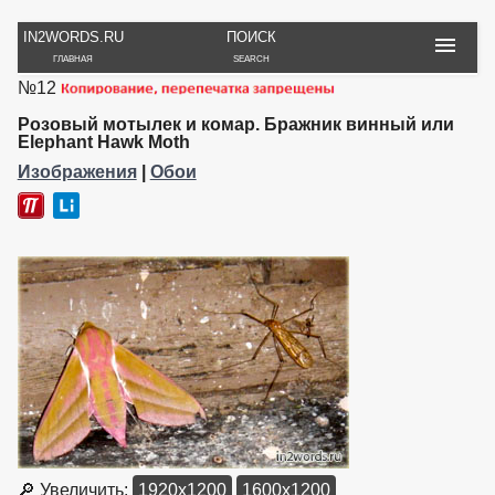
IN2WORDS.RU
ПОИСК
ГЛАВНАЯ
SEARCH
№12
РУКОДЕЛИЕ
ТОВАРЫ
ПУТЕШЕСТВИЯ
ВЯЗАНИЕ
ОБЗОРЫ, ОТЗЫВЫ
ФОТО, ИСТОРИИ
Розовый мотылек и комар. Бражник винный или
ИГРЫ
ОБОИ
Elephant Hawk Moth
И ИГРУШКИ
НА РАБ. СТОЛ
Изображения
|
Обои
🔎 Увеличить:
1920x1200
1600x1200