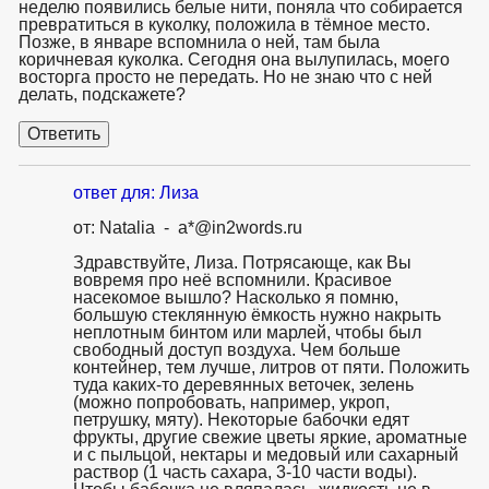
неделю появились белые нити, поняла что собирается
превратиться в куколку, положила в тёмное место.
Позже, в январе вспомнила о ней, там была
коричневая куколка. Сегодня она вылупилась, моего
восторга просто не передать. Но не знаю что с ней
делать, подскажете?
ответ для: Лиза
от: Natalia - a*@in2words.ru
Здравствуйте, Лиза. Потрясающе, как Вы
вовремя про неё вспомнили. Красивое
насекомое вышло? Насколько я помню,
большую стеклянную ёмкость нужно накрыть
неплотным бинтом или марлей, чтобы был
свободный доступ воздуха. Чем больше
контейнер, тем лучше, литров от пяти. Положить
туда каких-то деревянных веточек, зелень
(можно попробовать, например, укроп,
петрушку, мяту). Некоторые бабочки едят
фрукты, другие свежие цветы яркие, ароматные
и с пыльцой, нектары и медовый или сахарный
раствор (1 часть сахара, 3-10 части воды).