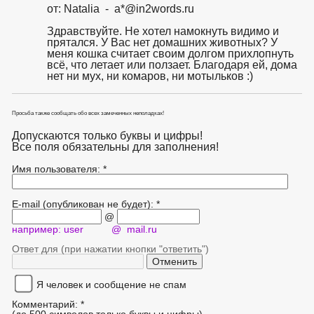
от: Natalia - a*@in2words.ru
Здравствуйте. Не хотел намокнуть видимо и
прятался. У Вас нет домашних животных? У
меня кошка считает своим долгом прихлопнуть
всё, что летает или ползает. Благодаря ей, дома
нет ни мух, ни комаров, ни мотыльков :)
Просьба также сообщать обо всех замеченных неполадках!
Допускаются только буквы и цифры!
Все поля обязательны для заполнения!
Имя пользователя: *
E-mail (опубликован не будет): *
@
например: user @ mail.ru
Ответ для (при нажатии кнопки "ответить")
Я человек и сообщение не спам
Комментарий: *
(до 500 символов только буквы и цифры)