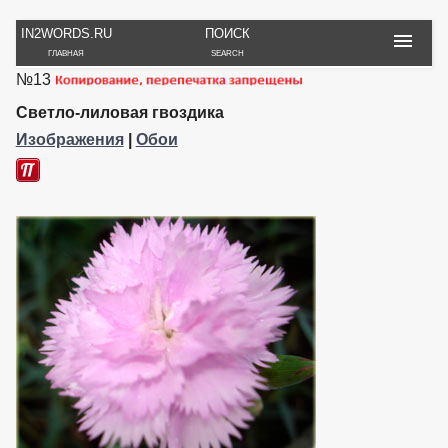
IN2WORDS.RU
ПОИСК
ГЛАВНАЯ
SEARCH
№13
РУКОДЕЛИЕ
ТОВАРЫ
ПУТЕШЕСТВИЯ
ВЯЗАНИЕ
ОБЗОРЫ, ОТЗЫВЫ
ФОТО, ИСТОРИИ
Светло-лиловая гвоздика
ИГРЫ
ОБОИ
Изображения
|
Обои
И ИГРУШКИ
НА РАБ. СТОЛ