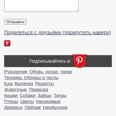
Поделиться с друзьями (прокрутить наверх)
Подписывайтесь в:
Рукоделие
Обувь, носки, тапки
Техника. Обзоры и тесты
Еда
Выпечка
Рецепты
Животные
Природа
Кошки
Собаки
Зайцы
Тигры
Птицы
Цветы
Насекомые
Деревья
Пейзаж
Необычное