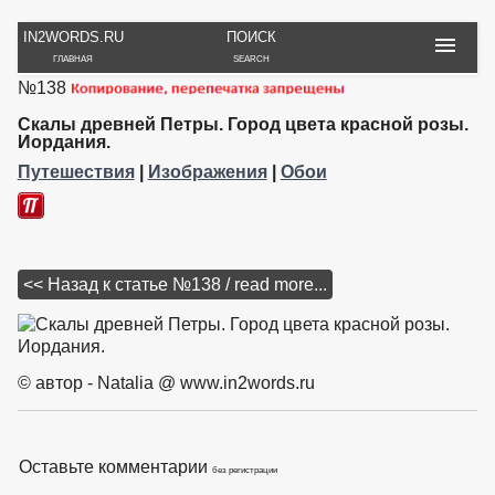
IN2WORDS.RU
ПОИСК
ГЛАВНАЯ
SEARCH
№138
РУКОДЕЛИЕ
ТОВАРЫ
ПУТЕШЕСТВИЯ
ВЯЗАНИЕ
ОБЗОРЫ, ОТЗЫВЫ
ФОТО, ИСТОРИИ
Скалы древней Петры. Город цвета красной розы.
ИГРЫ
ОБОИ
Иордания.
И ИГРУШКИ
НА РАБ. СТОЛ
Путешествия
|
Изображения
|
Обои
<< Назад к статье №138 / read more...
© автор - Natalia @ www.in2words.ru
Оставьте комментарии
без регистрации