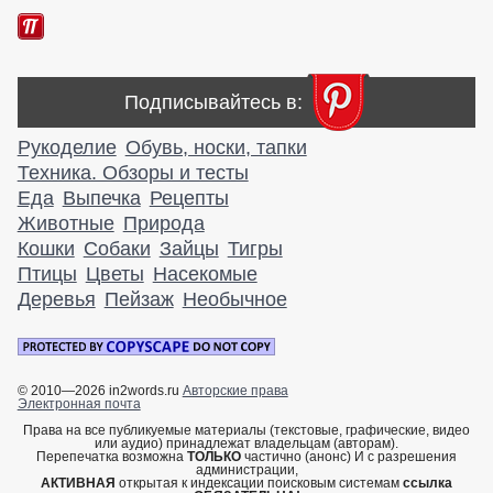
Подписывайтесь в:
Рукоделие
Обувь, носки, тапки
Техника. Обзоры и тесты
Еда
Выпечка
Рецепты
Животные
Природа
Кошки
Собаки
Зайцы
Тигры
Птицы
Цветы
Насекомые
Деревья
Пейзаж
Необычное
© 2010—2026 in2words.ru
Авторские права
Электронная почта
Права на все публикуемые материалы (текстовые, графические, видео
или аудио) принадлежат владельцам (авторам).
Перепечатка возможна
ТОЛЬКО
частично (анонс) И с разрешения
администрации,
АКТИВНАЯ
открытая к индексации поисковым системам
ссылка