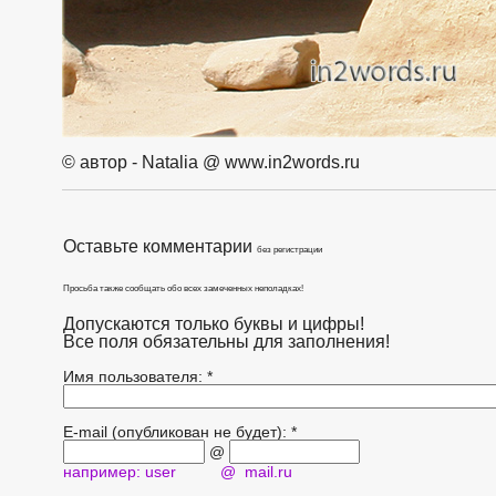
© автор - Natalia @ www.in2words.ru
Оставьте комментарии
без регистрации
Просьба также сообщать обо всех замеченных неполадках!
Допускаются только буквы и цифры!
Все поля обязательны для заполнения!
Имя пользователя: *
E-mail (опубликован не будет): *
@
например: user @ mail.ru