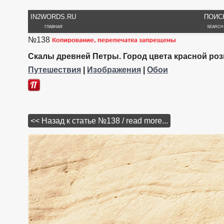
IN2WORDS.RU
ПОИС
ГЛАВНАЯ
SEARCH
№138
Скалы древней Петры. Город цвета красной роз
Путешествия
|
Изображения
|
Обои
<< Назад к статье №138 / read more...