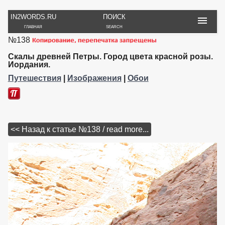
IN2WORDS.RU
ПОИСК
ГЛАВНАЯ
SEARCH
№138
РУКОДЕЛИЕ
ТОВАРЫ
ПУТЕШЕСТВИЯ
ВЯЗАНИЕ
ОБЗОРЫ, ОТЗЫВЫ
ФОТО, ИСТОРИИ
Скалы древней Петры. Город цвета красной розы.
ИГРЫ
ОБОИ
Иордания.
И ИГРУШКИ
НА РАБ. СТОЛ
Путешествия
|
Изображения
|
Обои
<< Назад к статье №138 / read more...