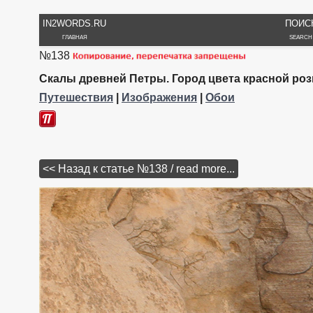
IN2WORDS.RU
ПОИС
ГЛАВНАЯ
SEARCH
№138
Скалы древней Петры. Город цвета красной роз
Путешествия
|
Изображения
|
Обои
<< Назад к статье №138 / read more...