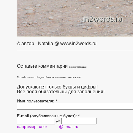
© автор - Natalia @ www.in2words.ru
Оставьте комментарии
без регистрации
Просьба также сообщать обо всех замеченных неполадках!
Допускаются только буквы и цифры!
Все поля обязательны для заполнения!
Имя пользователя: *
E-mail (опубликован не будет): *
@
например: user @ mail.ru