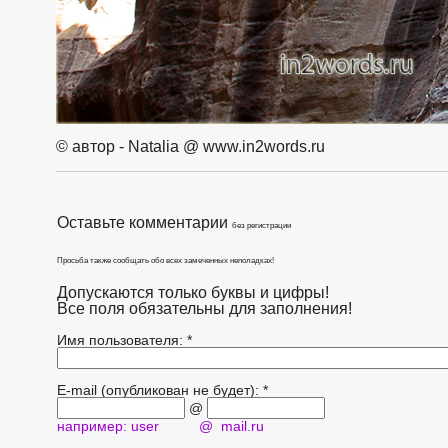
© автор - Natalia @ www.in2words.ru
Оставьте комментарии
без регистрации
Просьба также сообщать обо всех замеченных неполадках!
Допускаются только буквы и цифры!
Все поля обязательны для заполнения!
Имя пользователя: *
E-mail (опубликован не будет): *
@
например: user @ mail.ru