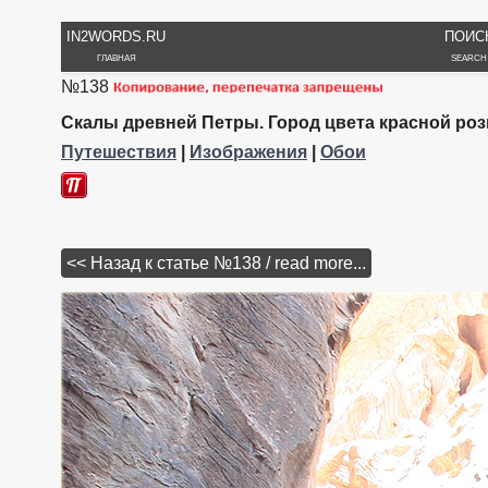
IN2WORDS.RU
ПОИС
ГЛАВНАЯ
SEARCH
№138
Скалы древней Петры. Город цвета красной роз
Путешествия
|
Изображения
|
Обои
<< Назад к статье №138 / read more...