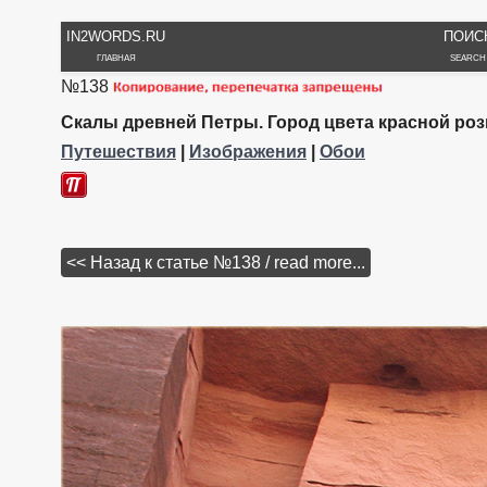
IN2WORDS.RU
ПОИС
ГЛАВНАЯ
SEARCH
№138
Скалы древней Петры. Город цвета красной роз
Путешествия
|
Изображения
|
Обои
<< Назад к статье №138 / read more...