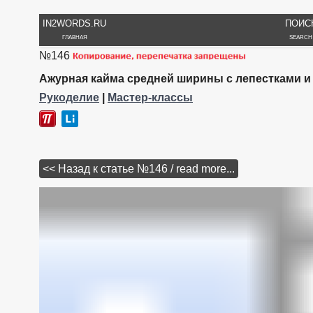
IN2WORDS.RU
ПОИС
ГЛАВНАЯ
SEARCH
№146
Ажурная кайма средней ширины с лепестками и
Рукоделие
|
Мастер-классы
<< Назад к статье №146 / read more...