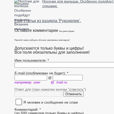
Носочки для малыша. Особенно подойдут 
спицами.
Ещё статьи из раздела 'Рукоделие'.
Оставьте комментарии
без регистрации
Просьба также сообщать обо всех замеченных неполадках!
Допускаются только буквы и цифры!
Все поля обязательны для заполнения!
Имя пользователя: *
E-mail (опубликован не будет): *
@
например: user @ mail.ru
Ответ для (при нажатии кнопки "ответить")
Я человек и сообщение не спам
Комментарий: *
(до 500 символов только буквы и цифры)