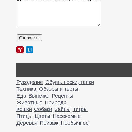
Рукоделие
Обувь, носки, тапки
Техника. Обзоры и тесты
Еда
Выпечка
Рецепты
Животные
Природа
Кошки
Собаки
Зайцы
Тигры
Птицы
Цветы
Насекомые
Деревья
Пейзаж
Необычное