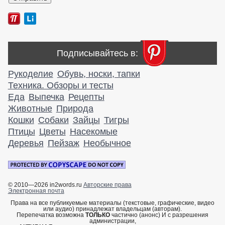
Подписывайтесь в:
Рукоделие
Обувь, носки, тапки
Техника. Обзоры и тесты
Еда
Выпечка
Рецепты
Животные
Природа
Кошки
Собаки
Зайцы
Тигры
Птицы
Цветы
Насекомые
Деревья
Пейзаж
Необычное
© 2010—2026 in2words.ru
Авторские права
Электронная почта
Права на все публикуемые материалы (текстовые, графические, видео
или аудио) принадлежат владельцам (авторам).
Перепечатка возможна
ТОЛЬКО
частично (анонс) И с разрешения
администрации,