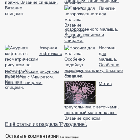
спицах. Вязание спицами.
пряжи. Вязание спицами.
Пинетки
для
новорожденного малыша.
Вязание крючком и
спицами.
Ажурная
Носочки
кофточка с
для
малыша.
Особенно
подойдут мальчику. Вязание
геометрическим рисунком
спицами.
на кокетке с V-вырезом.
Вязание спицами.
Мотив
треугольника с веточками,
поэтапный мастер-класс.
Вязание крючком.
Ещё статьи из раздела 'Рукоделие'.
Оставьте комментарии
без регистрации