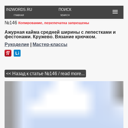
IN2WORDS.RU
ПОИСК
ГЛАВНАЯ
SEARCH
№146
РУКОДЕЛИЕ
ТОВАРЫ
ПУТЕШЕСТВИЯ
ВЯЗАНИЕ
ОБЗОРЫ, ОТЗЫВЫ
ФОТО, ИСТОРИИ
Ажурная кайма средней ширины с лепестками и
ИГРЫ
ОБОИ
фестонами. Кружево. Вязание крючком.
И ИГРУШКИ
НА РАБ. СТОЛ
Рукоделие
|
Мастер-классы
<< Назад к статье №146 / read more...