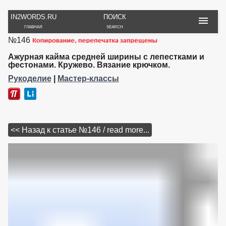
IN2WORDS.RU
ПОИСК
ГЛАВНАЯ
SEARCH
№146
РУКОДЕЛИЕ
ТОВАРЫ
ПУТЕШЕСТВИЯ
ВЯЗАНИЕ
ОБЗОРЫ, ОТЗЫВЫ
ФОТО, ИСТОРИИ
Ажурная кайма средней ширины с лепестками и
ИГРЫ
ОБОИ
фестонами. Кружево. Вязание крючком.
И ИГРУШКИ
НА РАБ. СТОЛ
Рукоделие
|
Мастер-классы
<< Назад к статье №146 / read more...