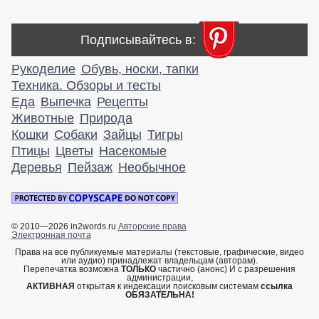
Подписывайтесь в:
Рукоделие
Обувь, носки, тапки
Техника. Обзоры и тесты
Еда
Выпечка
Рецепты
Животные
Природа
Кошки
Собаки
Зайцы
Тигры
Птицы
Цветы
Насекомые
Деревья
Пейзаж
Необычное
© 2010—2026 in2words.ru
Авторские права
Электронная почта
Права на все публикуемые материалы (текстовые, графические, видео
или аудио) принадлежат владельцам (авторам).
Перепечатка возможна
ТОЛЬКО
частично (анонс) И с разрешения
администрации,
АКТИВНАЯ
открытая к индексации поисковым системам
ссылка
ОБЯЗАТЕЛЬНА!