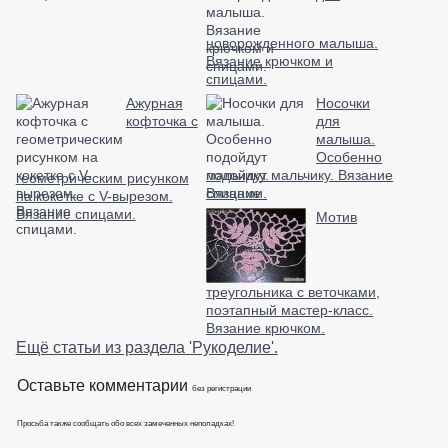
новорожденного малыша.
Вязание крючком и
спицами.
Ажурная
Носочки
кофточка с
для
малыша.
Особенно
подойдут мальчику. Вязание
геометрическим рисунком
спицами.
на кокетке с V-вырезом.
Вязание спицами.
Мотив
треугольника с веточками,
поэтапный мастер-класс.
Вязание крючком.
Ещё статьи из раздела 'Рукоделие'.
Оставьте комментарии
без регистрации
Просьба также сообщать обо всех замеченных неполадках!