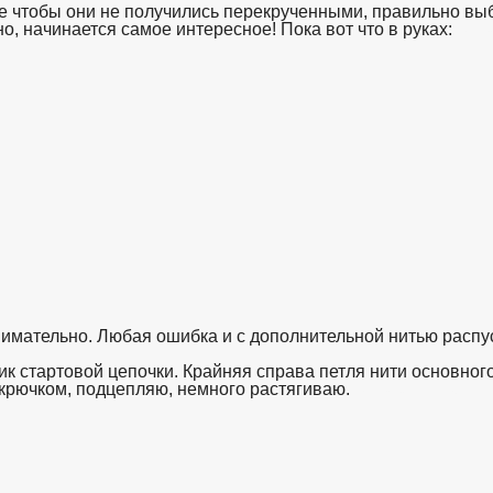
 чтобы они не получились перекрученными, правильно выби
, начинается самое интересное! Пока вот что в руках:
взято с ht
имательно. Любая ошибка и с дополнительной нитью распус
ик стартовой цепочки. Крайняя справа петля нити основног
 крючком, подцепляю, немного растягиваю.
взято с https://www.in2words.ru