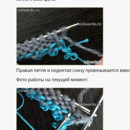
взято с https://www.in2words.ru
Правая петля и поднятая снизу провязывается вме
Фото работы на текущий момент:
взято с https://www.in2words.ru