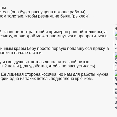
ины.
тель (она будет распущена в конце работы).
ом толстые, чтобы резинка не была "рыхлой".
взято с https://www.in2words
Ч
, главное контрастной и примерно равной толщины, а
зинку, иначе край может растянуться и превратиться в
стичным краем беру просто первую попавшуюся пряжу, а
апки в начале статьи.
взято с https://www.in2words.ru
 из воздушных петель дополнительной нитью.
+ 2 петли (для удобства, чтобы не распустилась).
 Ее лицевая сторона косичка, но нам для работы нужна
фии одна из таких петель подцеплена крючком.
взято с
Е