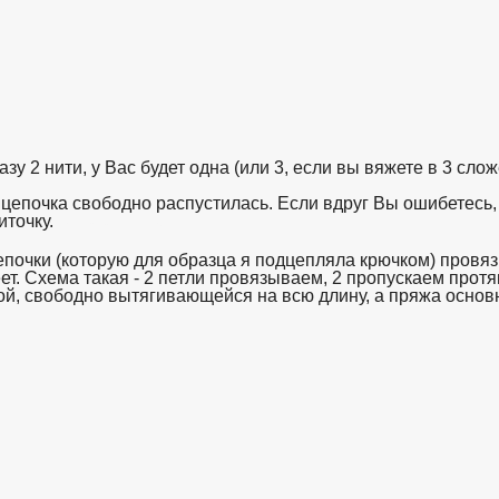
у 2 нити, у Вас будет одна (или 3, если вы вяжете в 3 слож
 цепочка свободно распустилась. Если вдруг Вы ошибетесь,
иточку.
взято с https://www.in2words.ru
епочки (которую для образца я подцепляла крючком) провя
т. Схема такая - 2 петли провязываем, 2 пропускаем протяг
й, свободно вытягивающейся на всю длину, а пряжа основн