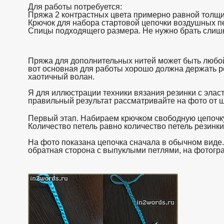
Для работы потребуется:
Пряжа 2 контрастных цвета примерно равной толщ
Крючок для набора стартовой цепочки воздушных пе
Спицы подходящего размера. Не нужно брать слишк
Пряжа для дополнительных нитей может быть любой
вот основная для работы хорошо должна держать ре
хаотичный волан.
Я для иллюстрации техники вязания резинки с эла
правильный результат рассматривайте на фото от ш
Первый этап. Набираем крючком свободную цепочку
Количество петель равно количество петель резинки 
На фото показана цепочка сначала в обычном виде.
обратная сторона с выпуклыми петлями, на фотогра
https://www.in2words.ru