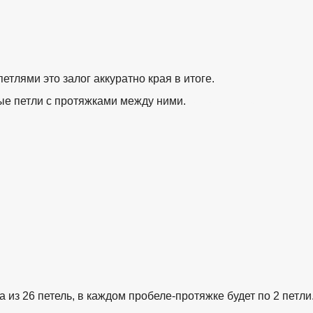
тлями это залог аккуратно края в итоге.
ые петли с протяжками между ними.
взято с https://www.in2words.ru
 из 26 петель, в каждом пробеле-протяжке будет по 2 петли