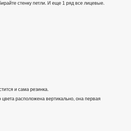
райте стенку петли. И еще 1 ряд все лицевые.
tps://www.in2words.ru
тится и сама резинка.
о цвета расположена вертикально, она первая