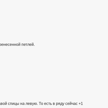
ренесенной петлей.
взято с https://www.in2words.ru
ой спицы на левую. То есть в ряду сейчас +1