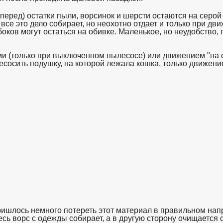
вперед) остатки пыли, ворсинок и шерсти остаются на серой
все это дело собирает, но неохотно отдает и только при дви
боков могут остаться на обивке. Маленькое, но неудобство,
ми (только при выключенном пылесосе) или движением "на 
сосить подушку, на которой лежала кошка, только движение
ишлось немного потереть этот материал в правильном напр
есь ворс с одежды собирает, а в другую сторону очищается 