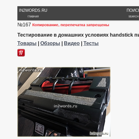
IN2WORDS.RU
ПОИС
ГЛАВНАЯ
SEARCH
№167
Тестирование в домашних условиях handstick п
Товары
|
Обзоры
|
Видео
|
Тесты