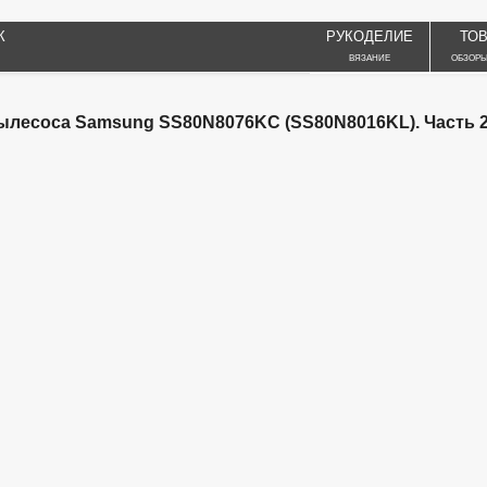
К
РУКОДЕЛИЕ
ТО
ВЯЗАНИЕ
ОБЗОРЫ
ылесоса Samsung SS80N8076KC (SS80N8016KL). Часть 2