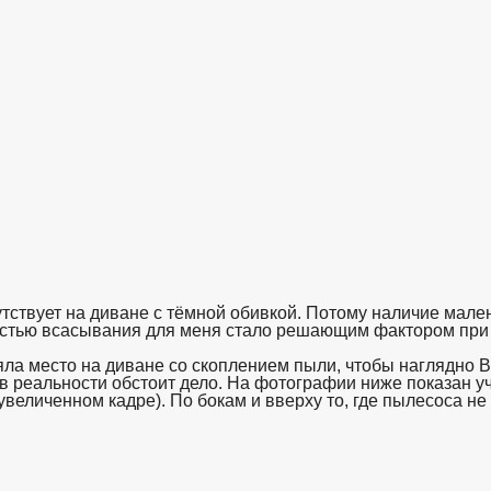
утствует на диване с тёмной обивкой. Потому наличие мале
стью всасывания для меня стало решающим фактором при 
яла место на диване со скоплением пыли, чтобы наглядно В
к в реальности обстоит дело. На фотографии ниже показан у
еличенном кадре). По бокам и вверху то, где пылесоса не 