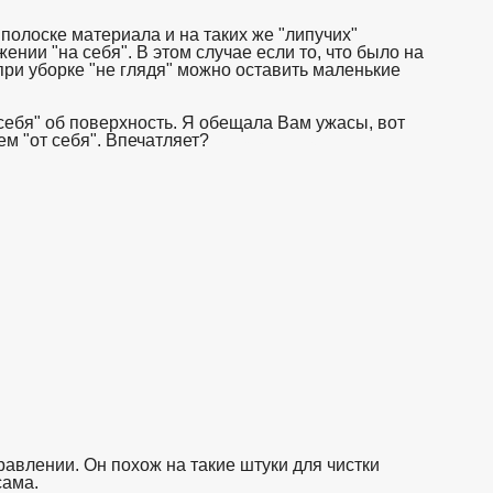
 полоске материала и на таких же "липучих"
жении "на себя". В этом случае если то, что было на
 при уборке "не глядя" можно оставить маленькие
себя" об поверхность. Я обещала Вам ужасы, вот
м "от себя". Впечатляет?
взято с https://www.in2words.ru
авлении. Он похож на такие штуки для чистки
сама.