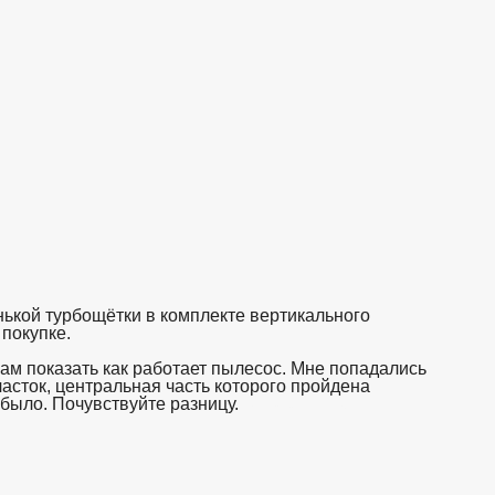
нькой турбощётки в комплекте вертикального
покупке.
ам показать как работает пылесос. Мне попадались
часток, центральная часть которого пройдена
было. Почувствуйте разницу.
взято с https://www.in2words.ru