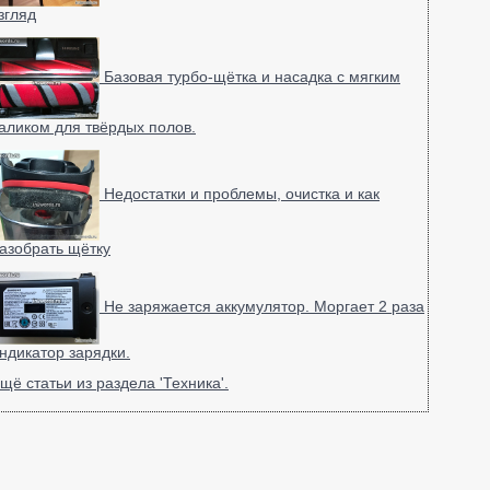
згляд
Базовая турбо-щётка и насадка с мягким
аликом для твёрдых полов.
Недостатки и проблемы, очистка и как
азобрать щётку
Не заряжается аккумулятор. Моргает 2 раза
ндикатор зарядки.
щё статьи из раздела 'Техника'.