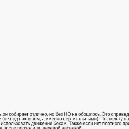
ль он собирает отлично, но без НО не обошлось. Это справе
(не под наклоном, а именно вертикальными). Поскольку нас
 использовать движение боком. Также если нет плотного пр
 я после проходила щелевой насадкой.
взято с https://www.in2words.ru