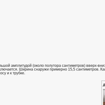
льшой амплитудой (около полутора сантиметров) вверх-вниз
дключается. Ширина снаружи примерно 15,5 сантиметров. Ка
су и к трубке.
взято с https://www.in2words.ru
Д