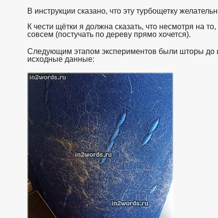
В инструкции сказано, что эту турбощетку желател
К чести щётки я должна сказать, что несмотря на т
совсем (постучать по дереву прямо хочется).
взято с https:/
Следующим этапом экспериментов были шторы до и 
исходные данные:
взято с https://www.in2words.ru