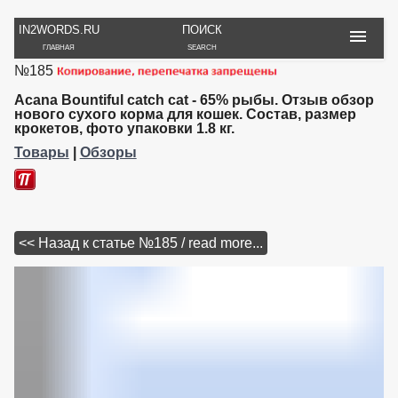
IN2WORDS.RU
ПОИСК
ГЛАВНАЯ
SEARCH
№185
РУКОДЕЛИЕ
ТОВАРЫ
ПУТЕШЕСТВИЯ
ВЯЗАНИЕ
ОБЗОРЫ, ОТЗЫВЫ
ФОТО, ИСТОРИИ
Acana Bountiful catch cat - 65% рыбы. Отзыв обзор
ИГРЫ
ОБОИ
нового сухого корма для кошек. Состав, размер
крокетов, фото упаковки 1.8 кг.
И ИГРУШКИ
НА РАБ. СТОЛ
Товары
|
Обзоры
<< Назад к статье №185 / read more...