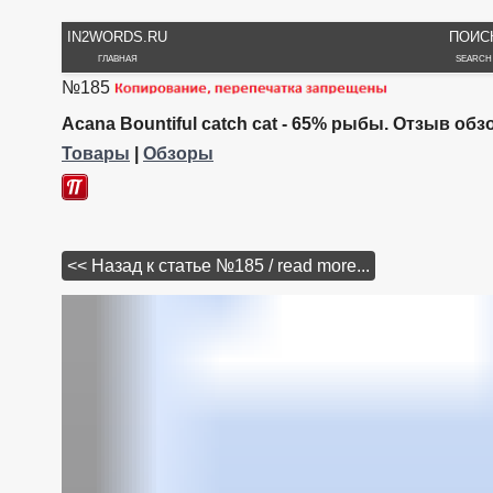
IN2WORDS.RU
ПОИС
ГЛАВНАЯ
SEARCH
№185
Acana Bountiful catch cat - 65% рыбы. Отзыв обз
Товары
|
Обзоры
<< Назад к статье №185 / read more...