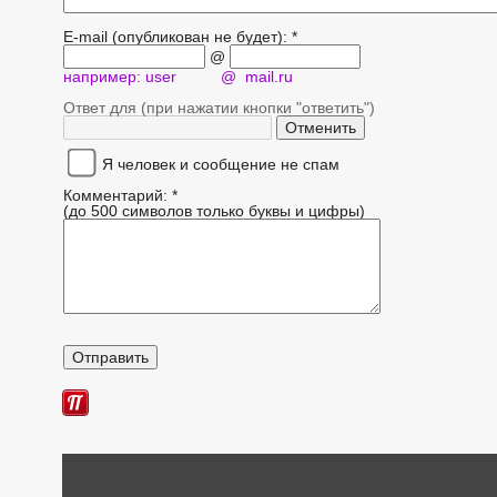
E-mail (опубликован не будет): *
@
например: user @ mail.ru
Ответ для (при нажатии кнопки "ответить")
Я человек и сообщение не спам
Комментарий: *
(до 500 символов только буквы и цифры)