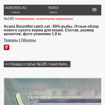
IN2WORDS.RU
ПОИСК
ГЛАВНАЯ
SEARCH
№185
РУКОДЕЛИЕ
ТОВАРЫ
ПУТЕШЕСТВИЯ
ВЯЗАНИЕ
ОБЗОРЫ, ОТЗЫВЫ
ФОТО, ИСТОРИИ
Acana Bountiful catch cat - 65% рыбы. Отзыв обзор
ИГРЫ
ОБОИ
нового сухого корма для кошек. Состав, размер
крокетов, фото упаковки 1.8 кг.
И ИГРУШКИ
НА РАБ. СТОЛ
Товары
|
Обзоры
<< Назад к статье №185 / read more...