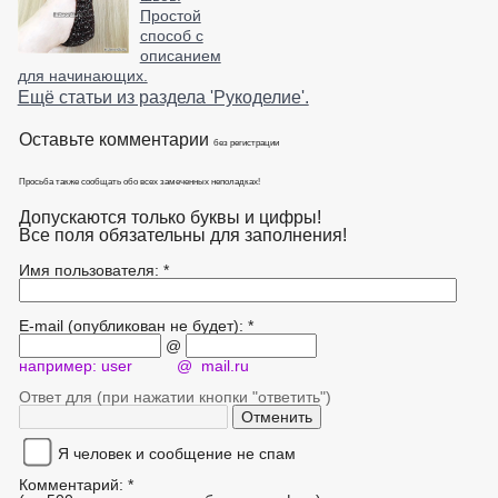
Простой
способ с
описанием
для начинающих.
Ещё статьи из раздела 'Рукоделие'.
Оставьте комментарии
без регистрации
Просьба также сообщать обо всех замеченных неполадках!
Допускаются только буквы и цифры!
Все поля обязательны для заполнения!
Имя пользователя: *
E-mail (опубликован не будет): *
@
например: user @ mail.ru
Ответ для (при нажатии кнопки "ответить")
Я человек и сообщение не спам
Комментарий: *