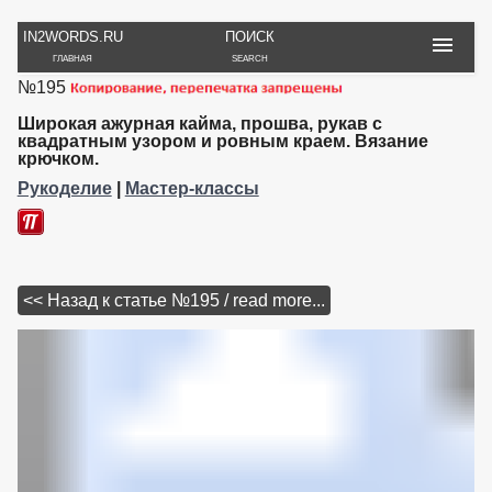
IN2WORDS.RU
ПОИСК
ГЛАВНАЯ
SEARCH
№195
РУКОДЕЛИЕ
ТОВАРЫ
ПУТЕШЕСТВИЯ
ВЯЗАНИЕ
ОБЗОРЫ, ОТЗЫВЫ
ФОТО, ИСТОРИИ
Широкая ажурная кайма, прошва, рукав с
ИГРЫ
ОБОИ
квадратным узором и ровным краем. Вязание
крючком.
И ИГРУШКИ
НА РАБ. СТОЛ
Рукоделие
|
Мастер-классы
<< Назад к статье №195 / read more...