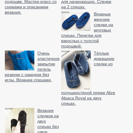
подошве. Мастер-класс со
для начинающих. Следки
схемами и описанием
на 2 спицах.
вязания.
Вязаные
женские
следки на
круговых
спицах. Пинетки для
взрослых с толстой
подошвой.
Очень
Тёплые
эластичное
домашние
закрытие
следки из
петель
резинки с накидом без
иглы. Вязание спицами.
полушерстяной пряжи Alize
Alpaca Royal на двух
спицах.
Вязание
следков на
двух
спицах без
швов.