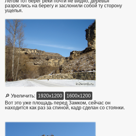
Летом тот берег реки почти не видно, деревья
разрослись на берегу и заслонили собой ту сторону
ущелья.
взято с https://www.in2words.ru
🔎 Увеличить:
1920x1200
1600x1200
Вот это уже площадь перед Замком, сейчас он
находится как раз за спиной, кадр сделан со стоянки.
взято
с https://www.in2words.ru