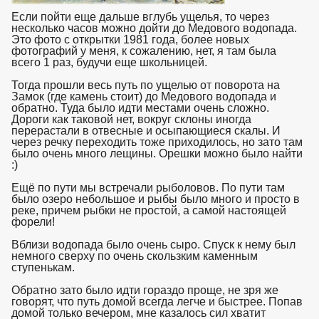
Если пойти еще дальше вглубь ущелья, то через
несколько часов можно дойти до Медового водопада.
Это фото с открытки 1981 года, более новых
фотографий у меня, к сожалению, нет, я там была
всего 1 раз, будучи еще школьницей.
Тогда прошли весь путь по ущелью от поворота на
Замок (где камень стоит) до Медового водопада и
обратно. Туда было идти местами очень сложно.
Дороги как таковой нет, вокруг склоны иногда
перерастали в отвесные и осыпающиеся скалы. И
через речку переходить тоже приходилось, но зато там
было очень много лещины. Орешки можно было найти
:)
Ещё по пути мы встречали рыболовов. По пути там
было озеро небольшое и рыбы было много и просто в
реке, причем рыбки не простой, а самой настоящей
форели!
Вблизи водопада было очень сыро. Спуск к нему был
немного сверху по очень скользким каменным
ступенькам.
Обратно зато было идти гораздо проще, не зря же
говорят, что путь домой всегда легче и быстрее. Попав
домой только вечером, мне казалось сил хватит