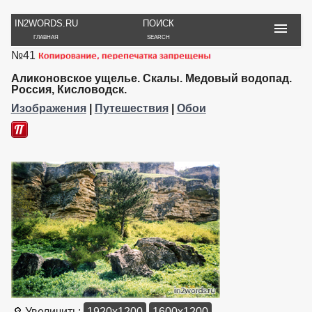
IN2WORDS.RU
ПОИСК
ГЛАВНАЯ
SEARCH
№41
РУКОДЕЛИЕ
ТОВАРЫ
ПУТЕШЕСТВИЯ
ВЯЗАНИЕ
ОБЗОРЫ, ОТЗЫВЫ
ФОТО, ИСТОРИИ
Аликоновское ущелье. Скалы. Медовый водопад.
ИГРЫ
ОБОИ
Россия, Кисловодск.
И ИГРУШКИ
НА РАБ. СТОЛ
Изображения
|
Путешествия
|
Обои
🔎 Увеличить:
1920x1200
1600x1200