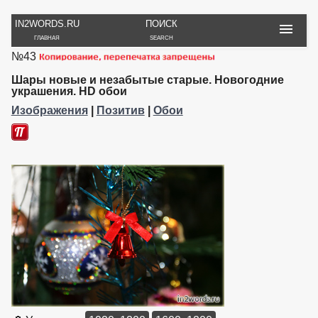
IN2WORDS.RU
ПОИСК
ГЛАВНАЯ
SEARCH
№43
РУКОДЕЛИЕ
ТОВАРЫ
ПУТЕШЕСТВИЯ
ВЯЗАНИЕ
ОБЗОРЫ, ОТЗЫВЫ
ФОТО, ИСТОРИИ
Шары новые и незабытые старые. Новогодние
ИГРЫ
ОБОИ
украшения. HD обои
И ИГРУШКИ
НА РАБ. СТОЛ
Изображения
|
Позитив
|
Обои