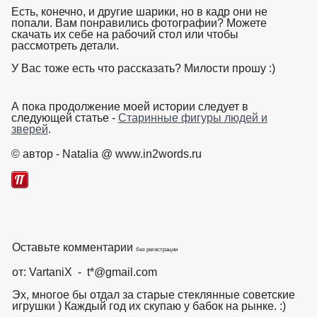
Есть, конечно, и другие шарики, но в кадр они не
попали. Вам понравились фотографии? Можете
скачать их себе на рабочий стол или чтобы
рассмотреть детали.
У Вас тоже есть что рассказать? Милости прошу :)
взято с
https://www.in2words.ru
А пока продолжение моей истории следует в
следующей статье -
Старинные фигуры людей и
зверей
.
взято с https://www.in2words.ru
© автор - Natalia @ www.in2words.ru
Оставьте комментарии
без регистрации
от: VartaniX - t*@gmail.com
Эх, многое бы отдал за старые стеклянные советские
игрушки ) Каждый год их скупаю у бабок на рынке. :)