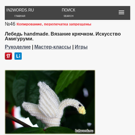
IN2WORDS.RU
ПОИСК
ГЛАВНАЯ
SEARCH
№46
РУКОДЕЛИЕ
ТОВАРЫ
ПУТЕШЕСТВИЯ
ВЯЗАНИЕ
ОБЗОРЫ, ОТЗЫВЫ
ФОТО, ИСТОРИИ
Лебедь handmade. Вязание крючком. Искусство
ИГРЫ
ОБОИ
Амигуруми.
И ИГРУШКИ
НА РАБ. СТОЛ
Рукоделие
|
Мастер-классы
|
Игры