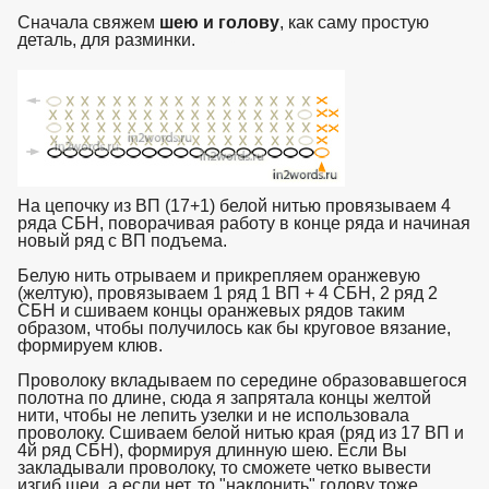
Сначала свяжем
шею и голову
, как саму простую
деталь, для разминки.
взято с https://www.in2words.ru
На цепочку из ВП (17+1) белой нитью провязываем 4
ряда СБН, поворачивая работу в конце ряда и начиная
новый ряд с ВП подъема.
Белую нить отрываем и прикрепляем оранжевую
(желтую), провязываем 1 ряд 1 ВП + 4 СБН, 2 ряд 2
СБН и сшиваем концы оранжевых рядов таким
образом, чтобы получилось как бы круговое вязание,
формируем клюв.
Проволоку вкладываем по середине образовавшегося
полотна по длине, сюда я запрятала концы желтой
нити, чтобы не лепить узелки и не использовала
проволоку. Сшиваем белой нитью края (ряд из 17 ВП и
4й ряд СБН), формируя длинную шею. Если Вы
закладывали проволоку, то сможете четко вывести
изгиб шеи, а если нет, то "наклонить" голову тоже