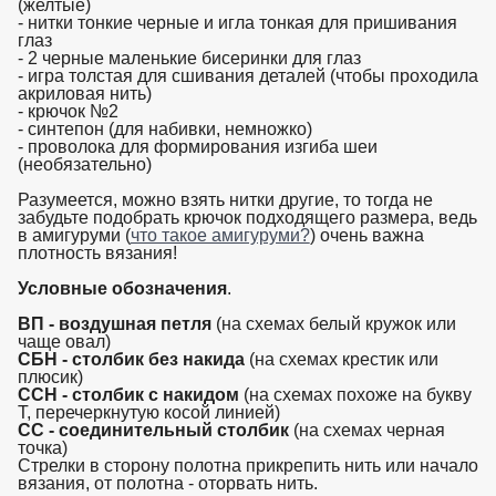
(желтые)
- нитки тонкие черные и игла тонкая для пришивания
глаз
- 2 черные маленькие бисеринки для глаз
- игра толстая для сшивания деталей (чтобы проходила
акриловая нить)
- крючок №2
- синтепон (для набивки, немножко)
- проволока для формирования изгиба шеи
(необязательно)
Разумеется, можно взять нитки другие, то тогда не
забудьте подобрать крючок подходящего размера, ведь
в амигуруми (
что такое амигуруми?
) очень важна
плотность вязания!
Условные обозначения
.
ВП - воздушная петля
(на схемах белый кружок или
чаще овал)
СБН - столбик без накида
(на схемах крестик или
плюсик)
ССН - столбик с накидом
(на схемах похоже на букву
Т, перечеркнутую косой линией)
СС - соединительный столбик
(на схемах черная
точка)
Стрелки в сторону полотна прикрепить нить или начало
вязания, от полотна - оторвать нить.