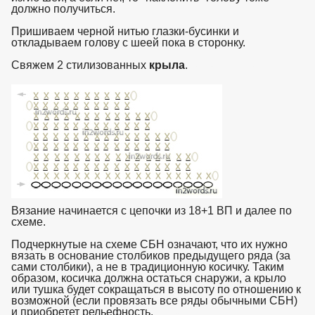
должно получиться.
Пришиваем черной нитью глазки-бусинки и
откладываем голову с шеей пока в сторонку.
Свяжем 2 стилизованных
крыла
.
взято с https://www.in2words.ru
Вязание начинается с цепочки из 18+1 ВП и далее по
схеме.
Подчеркнутые на схеме СБН означают, что их нужно
вязать в основание столбиков предыдущего ряда (за
сами столбики), а не в традиционную косичку. Таким
образом, косичка должна остаться снаружи, а крыло
или тушка будет сокращаться в высоту по отношению к
возможной (если провязать все ряды обычными СБН)
и приобретет рельефность.
взято с https://www.in2words.ru