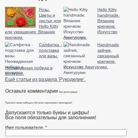
Розы.
Hello Kitty
Цветы и
handmade.
листья для
Вязание
Hello Kitty
крючком.
или украшения. Вязание
Искусство
крючком.
Амигуруми.
Салфетка -
Handmade
подставка
зайчик,
для вазы.
связанный
крючком.
Искусство Амигуруми.
Неожиданная победа в
конкурсе.
Ещё статьи из раздела 'Рукоделие'.
Оставьте комментарии
без регистрации
Просьба также сообщать обо всех замеченных неполадках!
Допускаются только буквы и цифры!
Все поля обязательны для заполнения!
Имя пользователя: *