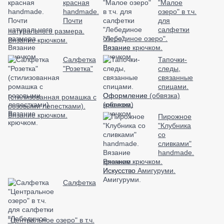
красная
"Малое
handmade.
озеро" в т.ч.
Почти
для
салфетки
натурального размера.
"Лебединое озеро".
Вязание крючком.
Вязание крючком.
Салфетка
Тапочки-
"Розетка"
следы,
связанные
спицами.
Оформление (обвязка)
(стилизованная ромашка с
крючком.
розовыми лепестками).
Вязание крючком.
Пирожное
"Клубника
со
сливками"
handmade.
Вязание крючком.
Искусство Амигуруми.
Салфетка
"Центральное озеро" в т.ч.