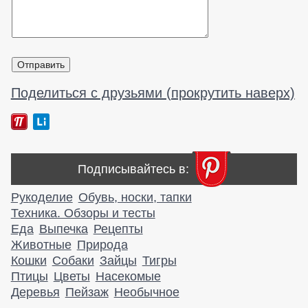
Поделиться с друзьями (прокрутить наверх)
Подписывайтесь в:
Рукоделие
Обувь, носки, тапки
Техника. Обзоры и тесты
Еда
Выпечка
Рецепты
Животные
Природа
Кошки
Собаки
Зайцы
Тигры
Птицы
Цветы
Насекомые
Деревья
Пейзаж
Необычное