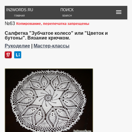
IN2WORDS.RU
ПОИСК
ГЛАВНАЯ
SEARCH
№63
РУКОДЕЛИЕ
ТОВАРЫ
ПУТЕШЕСТВИЯ
ВЯЗАНИЕ
ОБЗОРЫ, ОТЗЫВЫ
ФОТО, ИСТОРИИ
Салфетка "Зубчатое колесо" или "Цветок и
ИГРЫ
ОБОИ
бутоны". Вязание крючком.
И ИГРУШКИ
НА РАБ. СТОЛ
Рукоделие
|
Мастер-классы