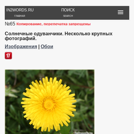
IN2WORDS.RU
ПОИСК
ГЛАВНАЯ
SEARCH
№65
РУКОДЕЛИЕ
ТОВАРЫ
ПУТЕШЕСТВИЯ
ВЯЗАНИЕ
ОБЗОРЫ, ОТЗЫВЫ
ФОТО, ИСТОРИИ
Солнечные одуванчики. Несколько крупных
ИГРЫ
ОБОИ
фотографий.
И ИГРУШКИ
НА РАБ. СТОЛ
Изображения
|
Обои