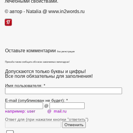
лечебными свойствами.
взято с https://www.in2words.ru
© автор - Natalia @ www.in2words.ru
Оставьте комментарии
без регистрации
Просьба также сообщать обо всех замеченных неполадках!
Допускаются только буквы и цифры!
Все поля обязательны для заполнения!
Имя пользователя: *
E-mail (опубликован не будет): *
@
например: user @ mail.ru
Ответ для (при нажатии кнопки "ответить")