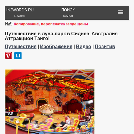
IN2WORDS.RU
ПОИСК
ГЛАВНАЯ
SEARCH
№9
РУКОДЕЛИЕ
ТОВАРЫ
ПУТЕШЕСТВИЯ
ВЯЗАНИЕ
ОБЗОРЫ, ОТЗЫВЫ
ФОТО, ИСТОРИИ
Путешествие в луна-парк в Сиднее, Австралия.
ИГРЫ
ОБОИ
Аттракцион Танго!
И ИГРУШКИ
НА РАБ. СТОЛ
Путешествия
|
Изображения
|
Видео
|
Позитив