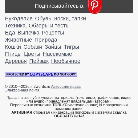
Подписывайтесь в:
Рукоделие
Обувь, носки, тапки
Техника. Обзоры и тесты
Еда
Выпечка
Рецепты
Животные
Природа
Кошки
Собаки
Зайцы
Тигры
Птицы
Цветы
Насекомые
Деревья
Пейзаж
Необычное
© 2010—2026 in2words.ru
Авторские права
Электронная почта
Права на все публикуемые материалы (текстовые, графические, видео
или аудио) принадлежат владельцам (авторам).
Перепечатка возможна
ТОЛЬКО
частично (анонс) И с разрешения
администрации,
АКТИВНАЯ
открытая к индексации поисковым системам
ссылка
ОБЯЗАТЕЛЬНА!