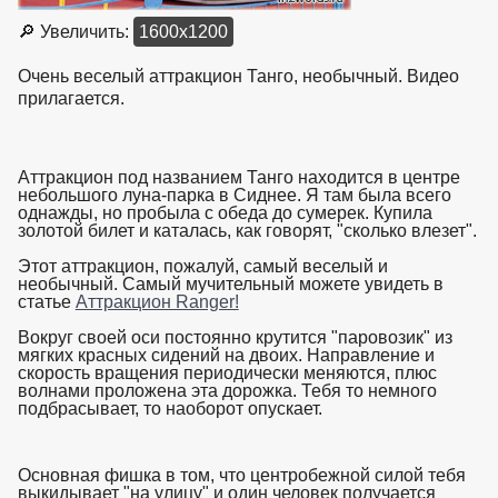
🔎 Увеличить:
1600x1200
Очень веселый аттракцион Танго, необычный. Видео
прилагается.
Аттракцион под названием Танго находится в центре
небольшого луна-парка в Сиднее. Я там была всего
однажды, но пробыла с обеда до сумерек. Купила
золотой билет и каталась, как говорят, "сколько влезет".
Этот аттракцион, пожалуй, самый веселый и
необычный. Самый мучительный можете увидеть в
статье
Аттракцион Ranger!
Вокруг своей оси постоянно крутится "паровозик" из
мягких красных сидений на двоих. Направление и
скорость вращения периодически меняются, плюс
волнами проложена эта дорожка. Тебя то немного
подбрасывает, то наоборот опускает.
взято с https://www.in2words.ru
Основная фишка в том, что центробежной силой тебя
выкидывает "на улицу" и один человек получается