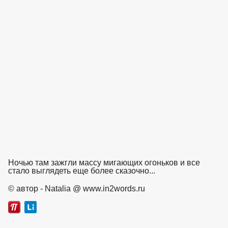
взято с https://www.in2words.ru
Ночью там зажгли массу мигающих огоньков и все
стало выглядеть еще более сказочно...
взято с https://www.in2words.ru
© автор - Natalia @ www.in2words.ru