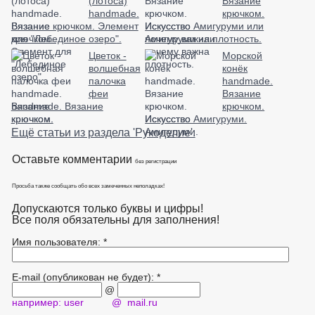
(лотоса)
Вязание
handmade.
крючком.
Вязание крючком. Элемент
Искусство Амигуруми или
для "Лебединое озеро".
почему важна плотность.
Цветок -
Морской
волшебная
конёк
палочка
handmade.
феи
Вязание
handmade. Вязание
крючком.
крючком.
Искусство Амигуруми.
Ещё статьи из раздела 'Рукоделие'.
Оставьте комментарии
без регистрации
Просьба также сообщать обо всех замеченных неполадках!
Допускаются только буквы и цифры!
Все поля обязательны для заполнения!
Имя пользователя: *
E-mail (опубликован не будет): *
@
например: user @ mail.ru