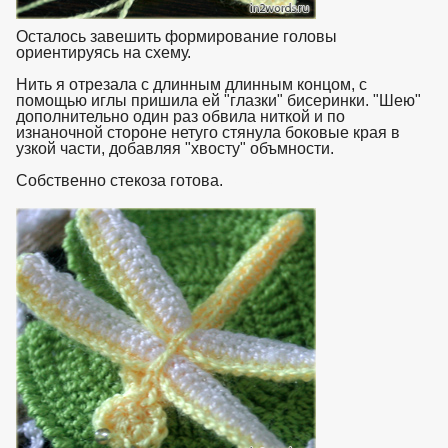
Осталось завешить формирование головы
ориентируясь на схему.
Нить я отрезала с длинным длинным концом, с
помощью иглы пришила ей "глазки" бисеринки. "Шею"
дополнительно один раз обвила ниткой и по
изнаночной стороне нетуго стянула боковые края в
узкой части, добавляя "хвосту" объмности.
Собственно стекоза готова.
взято с https://www.in2words.ru