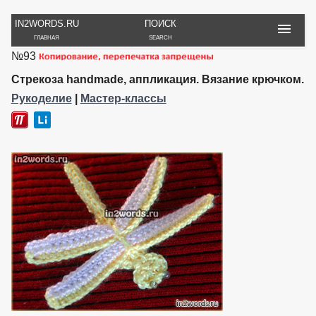
IN2WORDS.RU
ПОИСК
ГЛАВНАЯ
SEARCH
№93
РУКОДЕЛИЕ
ТОВАРЫ
ПУТЕШЕСТВИЯ
ВЯЗАНИЕ
ОБЗОРЫ, ОТЗЫВЫ
ФОТО, ИСТОРИИ
Стрекоза handmade, аппликация. Вязание крючком.
ИГРЫ
ОБОИ
Рукоделие
|
Мастер-классы
И ИГРУШКИ
НА РАБ. СТОЛ