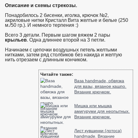
Описание и схемы стрекозы.
Понадобилось 2 бисенки, иголка, крючок №2,
акриловые нитки Кристалл Вита желтые и белые (250
м./50 гр.). И немного терпения :)
Всего 3 детали. Первым шагом вяжем 2 пары
крыльев
. Одна длиннее второй на 3 петли.
Начинаем с цепочки воздушных петель желтыми
нитками, затем ряд столбиков без накида и желтую
нить отрезаем с длинным кончиком.
взято с https://www.in2words.ru
Читайте также:
Ваза handmade, обвязка
для вазы, вязаное кашпо.
Вязание крючком.
Мишка или мышка
амигуруми для неопытных.
Вязание крючком.
Лист кувшинки (лотоса)
handmade. Вязание