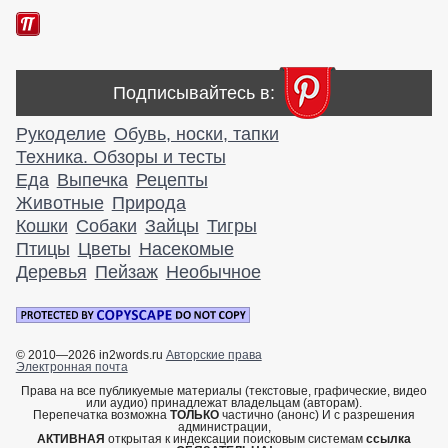
Подписывайтесь в:
Рукоделие
Обувь, носки, тапки
Техника. Обзоры и тесты
Еда
Выпечка
Рецепты
Животные
Природа
Кошки
Собаки
Зайцы
Тигры
Птицы
Цветы
Насекомые
Деревья
Пейзаж
Необычное
© 2010—2026 in2words.ru
Авторские права
Электронная почта
Права на все публикуемые материалы (текстовые, графические, видео
или аудио) принадлежат владельцам (авторам).
Перепечатка возможна
ТОЛЬКО
частично (анонс) И с разрешения
администрации,
АКТИВНАЯ
открытая к индексации поисковым системам
ссылка