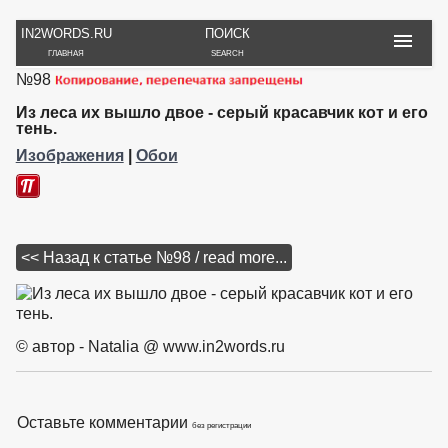
IN2WORDS.RU
ПОИСК
ГЛАВНАЯ
SEARCH
№98
РУКОДЕЛИЕ
ТОВАРЫ
ПУТЕШЕСТВИЯ
ВЯЗАНИЕ
ОБЗОРЫ, ОТЗЫВЫ
ФОТО, ИСТОРИИ
Из леса их вышло двое - серый красавчик кот и его
ИГРЫ
ОБОИ
тень.
И ИГРУШКИ
НА РАБ. СТОЛ
Изображения
|
Обои
<< Назад к статье №98 / read more...
© автор - Natalia @ www.in2words.ru
Оставьте комментарии
без регистрации