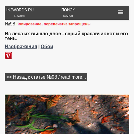
IN2WORDS.RU
ПОИСК
ГЛАВНАЯ
SEARCH
№98
РУКОДЕЛИЕ
ТОВАРЫ
ПУТЕШЕСТВИЯ
ВЯЗАНИЕ
ОБЗОРЫ, ОТЗЫВЫ
ФОТО, ИСТОРИИ
Из леса их вышло двое - серый красавчик кот и его
ИГРЫ
ОБОИ
тень.
И ИГРУШКИ
НА РАБ. СТОЛ
Изображения
|
Обои
<< Назад к статье №98 / read more...