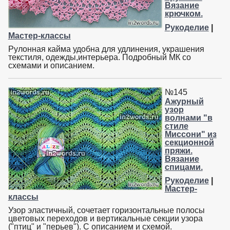
Вязание
крючком.
Рукоделие
|
Мастер-классы
Рулонная кайма удобна для удлинения, украшения
текстиля, одежды,интерьера. Подробный МК со
схемами и описанием.
№145
Ажурный
узор
волнами "в
стиле
Миссони" из
секционной
пряжи.
Вязание
спицами.
Рукоделие
|
Мастер-
классы
Узор эластичный, сочетает горизонтальные полосы
цветовых переходов и вертикальные секции узора
("птиц" и "перьев"). С описанием и схемой.