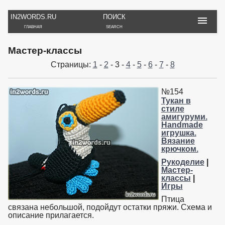
IN2WORDS.RU
ПОИСК
ГЛАВНАЯ
SEARCH
РУКОДЕЛИЕ
ТОВАРЫ
ПУТЕШЕСТВИЯ
Мастер-классы
ВЯЗАНИЕ
ОБЗОРЫ, ОТЗЫВЫ
ФОТО, ИСТОРИИ
Страницы:
1
-
2
- 3 -
4
-
5
-
6
-
7
-
8
ИГРЫ
ОБОИ
И ИГРУШКИ
НА РАБ. СТОЛ
№154
Тукан в
стиле
амигуруми.
Handmade
игрушка.
Вязание
крючком.
Рукоделие
|
Мастер-
классы
|
Игры
Птица
связана небольшой, подойдут остатки пряжи. Схема и
описание прилагается.