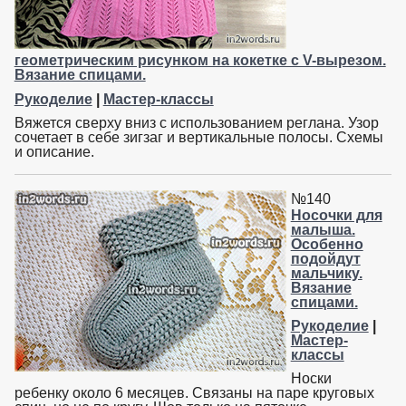
геометрическим рисунком на кокетке с V-вырезом.
Вязание спицами.
Рукоделие
|
Мастер-классы
Вяжется сверху вниз с использованием реглана. Узор
сочетает в себе зигзаг и вертикальные полосы. Схемы
и описание.
№140
Носочки для
малыша.
Особенно
подойдут
мальчику.
Вязание
спицами.
Рукоделие
|
Мастер-
классы
Носки
ребенку около 6 месяцев. Связаны на паре круговых