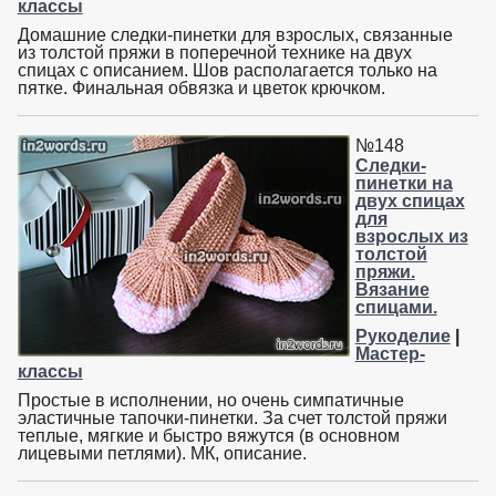
классы
Домашние следки-пинетки для взрослых, связанные
из толстой пряжи в поперечной технике на двух
спицах с описанием. Шов располагается только на
пятке. Финальная обвязка и цветок крючком.
№148
Следки-
пинетки на
двух спицах
для
взрослых из
толстой
пряжи.
Вязание
спицами.
Рукоделие
|
Мастер-
классы
Простые в исполнении, но очень симпатичные
эластичные тапочки-пинетки. За счет толстой пряжи
теплые, мягкие и быстро вяжутся (в основном
лицевыми петлями). МК, описание.