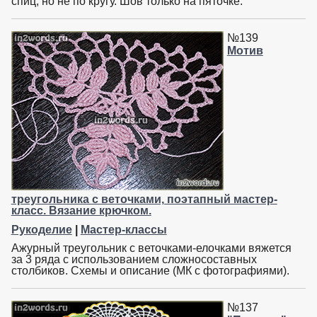
спиц, но не по кругу. Шов только на пяточке.
№139
Мотив
треугольника с веточками, поэтапный мастер-
класс. Вязание крючком.
Рукоделие
|
Мастер-классы
Ажурный треугольник с веточками-елочками вяжется
за 3 ряда с использованием сложносоставных
столбиков. Схемы и описание (МК с фотографиями).
№137