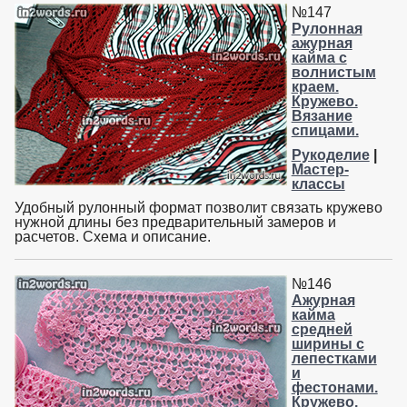
№147
Рулонная
ажурная
кайма с
волнистым
краем.
Кружево.
Вязание
спицами.
Рукоделие
|
Мастер-
классы
Удобный рулонный формат позволит связать кружево
нужной длины без предварительный замеров и
расчетов. Схема и описание.
№146
Ажурная
кайма
средней
ширины с
лепестками
и
фестонами.
Кружево.