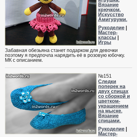
Вязание
крючком.
Искусство
Амигуруми.
Рукоделие
|
Мастер-
классы
|
Игры
Забавная обезьяна станет подарком для девочки
поэтому я предпочла нарядить её в розовую юбочку.
МК с описанием.
№151
Следки
поперек на
двух спицах
со сборкой и
цветком-
украшением
на мыске.
Вязание
спицами.
Рукоделие
|
Мастер-