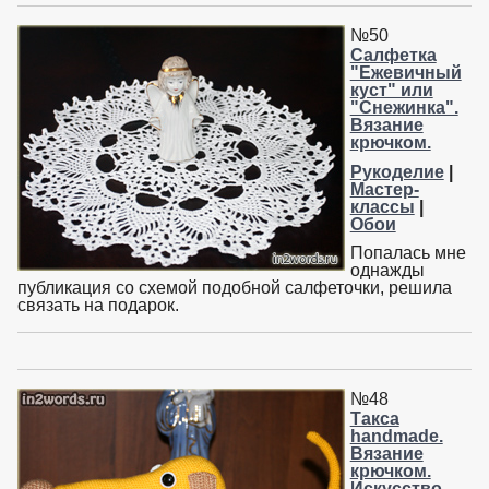
№50
Салфетка
"Ежевичный
куст" или
"Снежинка".
Вязание
крючком.
Рукоделие
|
Мастер-
классы
|
Обои
Попалась мне
однажды
публикация со схемой подобной салфеточки, решила
связать на подарок.
№48
Такса
handmade.
Вязание
крючком.
Искусство