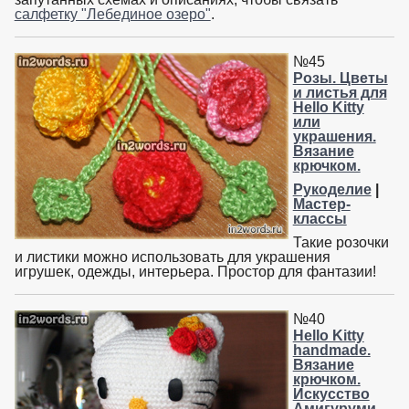
салфетку "Лебединое озеро"
.
№45
Розы. Цветы
и листья для
Hello Kitty
или
украшения.
Вязание
крючком.
Рукоделие
|
Мастер-
классы
Такие розочки
и листики можно использовать для украшения
игрушек, одежды, интерьера. Простор для фантазии!
№40
Hello Kitty
handmade.
Вязание
крючком.
Искусство
Амигуруми.