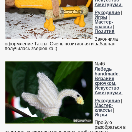
Амигуруми.
Рукоделие
|
Игры
|
Мастер-
классы
|
Позитив
Закончила
оформление Таксы. Очень позитивная и забавная
получилась зверюшка :)
№46
Лебедь
handmade.
Вязание
крючком.
Искусство
Амигуруми.
Рукоделие
|
Мастер-
классы
|
Игры
Пробую
разобраться в
запутанных схемах и описаниях, чтобы связать