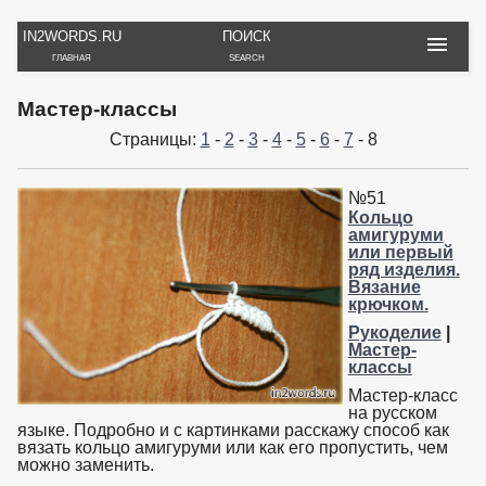
IN2WORDS.RU
ПОИСК
ГЛАВНАЯ
SEARCH
РУКОДЕЛИЕ
ТОВАРЫ
ПУТЕШЕСТВИЯ
Мастер-классы
ВЯЗАНИЕ
ОБЗОРЫ, ОТЗЫВЫ
ФОТО, ИСТОРИИ
Страницы:
1
-
2
-
3
-
4
-
5
-
6
-
7
- 8
ИГРЫ
ОБОИ
И ИГРУШКИ
НА РАБ. СТОЛ
№51
Кольцо
амигуруми
или первый
ряд изделия.
Вязание
крючком.
Рукоделие
|
Мастер-
классы
Мастер-класс
на русском
языке. Подробно и с картинками расскажу способ как
вязать кольцо амигуруми или как его пропустить, чем
можно заменить.