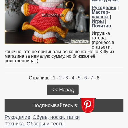
Рукоделие
|
Мастер-
классы
|
Игры
|
Позитив
Игрушка
готова
(процесс в
статье) и,
конечно, это не оригинальная кошечка Hello Kitty из
магазина за немалую сумму, но близкая её
родственница :)
Страницы:
1
-
2
-
3
-
4
-
5
-
6
-
7
- 8
<< Назад
Подписывайтесь в:
Рукоделие
Обувь, носки, тапки
Техника. Обзоры и тесты