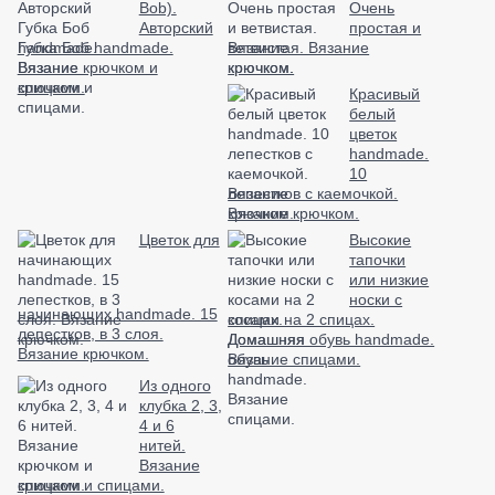
Bob).
Очень
Авторский
простая и
Губка Боб handmade.
ветвистая. Вязание
Вязание крючком и
крючком.
спицами.
Красивый
белый
цветок
handmade.
10
лепестков с каемочкой.
Вязание крючком.
Цветок для
Высокие
тапочки
или низкие
носки с
начинающих handmade. 15
косами на 2 спицах.
лепестков, в 3 слоя.
Домашняя обувь handmade.
Вязание крючком.
Вязание спицами.
Из одного
клубка 2, 3,
4 и 6
нитей.
Вязание
крючком и спицами.