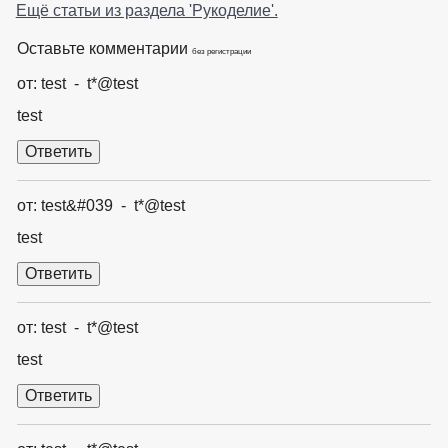
Ещё статьи из раздела 'Рукоделие'.
Оставьте комментарии
без регистрации
от: test - t*@test
test
от: test&#039 - t*@test
test
от: test - t*@test
test