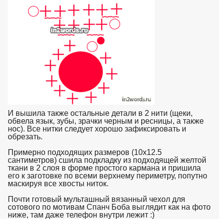
И вышила также остальные детали в 2 нити (щеки,
обвела язык, зубы, зрачки черным и ресницы, а также
нос). Все нитки следует хорошо зафиксировать и
обрезать.
Примерно подходящих размеров (10х12.5
сантиметров) сшила подкладку из подходящей желтой
ткани в 2 слоя в форме простого кармана и пришила
его к заготовке по всеми верхнему периметру, попутно
маскируя все хвосты ниток.
Почти готовый мульташный вязанный чехол для
сотового по мотивам Спанч Боба выглядит как на фото
ниже, там даже телефон внутри лежит :)
взято с https://www.in2words.ru