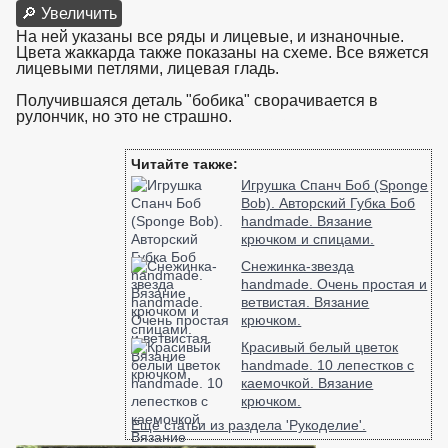
🔎 Увеличить
На ней указаны все ряды и лицевые, и изнаночные.
Цвета жаккарда также показаны на схеме. Все вяжется
лицевыми петлями, лицевая гладь.
Получившаяся деталь "бобика" сворачивается в
рулончик, но это не страшно.
взято с https://www.in2words.ru
Читайте также:
Игрушка Спанч Боб (Sponge
Bob). Авторский Губка Боб
handmade. Вязание
крючком и спицами.
Снежинка-звезда
handmade. Очень простая и
ветвистая. Вязание
крючком.
Красивый белый цветок
handmade. 10 лепестков с
каемочкой. Вязание
крючком.
Ещё статьи из раздела 'Рукоделие'.