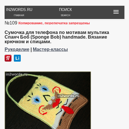
IN2WORDS.RU
ПОИСК
ГЛАВНАЯ
SEARCH
№109
РУКОДЕЛИЕ
ТОВАРЫ
ПУТЕШЕСТВИЯ
ВЯЗАНИЕ
ОБЗОРЫ, ОТЗЫВЫ
ФОТО, ИСТОРИИ
Сумочка для телефона по мотивам мультика
ИГРЫ
ОБОИ
Спанч Боб (Sponge Bob) handmade. Вязание
крючком и спицами.
И ИГРУШКИ
НА РАБ. СТОЛ
Рукоделие
|
Мастер-классы