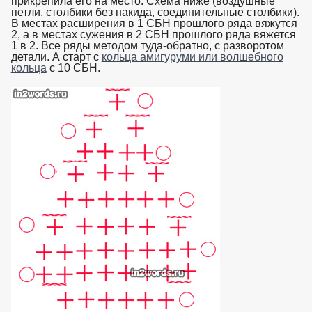
прикрепила его на место. Схема ниже (воздушные
петли, столбики без накида, соединительные столбики).
В местах расширения в 1 СБН прошлого ряда вяжутся
2, а в местах сужения в 2 СБН прошлого ряда вяжется
1 в 2. Все ряды методом туда-обратно, с разворотом
детали. А старт с
кольца амигуруми или волшебного
кольца
с 10 СБН.
взято с https://www.in2words.ru