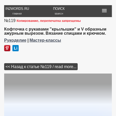
IN2WORDS.RU
ПОИСК
ГЛАВНАЯ
SEARCH
№119
РУКОДЕЛИЕ
ТОВАРЫ
ПУТЕШЕСТВИЯ
ВЯЗАНИЕ
ОБЗОРЫ, ОТЗЫВЫ
ФОТО, ИСТОРИИ
Кофточка с рукавами "крылышки" и V образным
ИГРЫ
ОБОИ
ажурным вырезом. Вязание спицами и крючком.
И ИГРУШКИ
НА РАБ. СТОЛ
Рукоделие
|
Мастер-классы
<< Назад к статье №119 / read more...