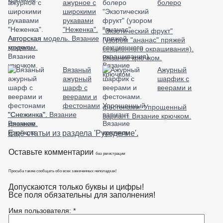
ажурное с
болеро
широкими
рукавами
"Неженка".
"Экзотический фрукт"
Авторская модель. Вязание
(узором "ананас" пряжей
крючком.
секционного окрашивания).
Вязание крючком.
Вязаный
Ажурный
ажурный
шарфик с
шарф с
веерами и
веерами и
фестонами
фестонами. Упрощенный
"Снежинка". Вязание
вариант. Вязание крючком.
крючком.
Ещё статьи из раздела 'Рукоделие'.
Оставьте комментарии
без регистрации
Просьба также сообщать обо всех замеченных неполадках!
Допускаются только буквы и цифры!
Все поля обязательны для заполнения!
Имя пользователя: *