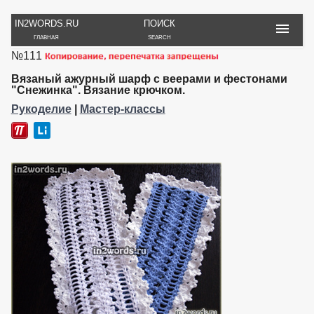
IN2WORDS.RU
ПОИСК
ГЛАВНАЯ
SEARCH
№111
РУКОДЕЛИЕ
ТОВАРЫ
ПУТЕШЕСТВИЯ
ВЯЗАНИЕ
ОБЗОРЫ, ОТЗЫВЫ
ФОТО, ИСТОРИИ
Вязаный ажурный шарф с веерами и фестонами
ИГРЫ
ОБОИ
"Снежинка". Вязание крючком.
И ИГРУШКИ
НА РАБ. СТОЛ
Рукоделие
|
Мастер-классы