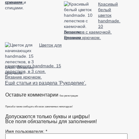
спицами.
Красивый
белый
цветок
handmade.
10
лепестков с каемочкой.
Вязание крючком.
Цветок для
начинающих handmade. 15
лепестков, в 3 слоя.
Вязание крючком.
Ещё статьи из раздела 'Рукоделие'.
Оставьте комментарии
без регистрации
Просьба также сообщать обо всех замеченных неполадках!
Допускаются только буквы и цифры!
Все поля обязательны для заполнения!
Имя пользователя: *