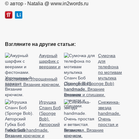
© автор - Natalia @ www.in2words.ru
Взгляните на другие статьи:
Ажурный
Сумочка
шарфик с
для
веерами и
телефона
по мотивам
мультика
фестонами. Упрощенный
Спанч Боб (Sponge Bob)
вариант. Вязание крючком.
handmade. Вязание
крючком и спицами.
Игрушка
Снежинка-
Спанч Боб
звезда
(Sponge
handmade.
Bob).
Очень
Авторский
простая и
Губка Боб handmade.
ветвистая. Вязание
Вязание крючком и
крючком.