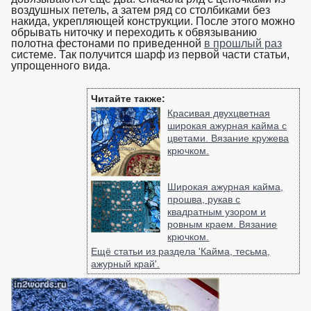
воздушных петель, а затем ряд со столбиками без
накида, укрепляющей конструкции. После этого можно
обрывать ниточку и переходить к обвязыванию
полотна фестонами по приведенной
в прошлый раз
системе. Так получится шарф из первой части статьи,
упрощенного вида.
взято с https://www.in2words.ru
Читайте также:
Красивая двухцветная
широкая ажурная кайма с
цветами. Вязание кружева
крючком.
Широкая ажурная кайма,
прошва, рукав с
квадратным узором и
ровным краем. Вязание
крючком.
Ещё статьи из раздела 'Кайма, тесьма,
ажурный край'.