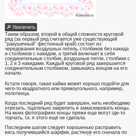
🔎 Увеличить
Таким образом, второй в общей сложности круговой
ряд (за первый ряд считается уже существующий
"ракушечный" фестонный край) состоит из
чередования воздушных петель, столбиков без накида
и столбиков с накидом, а третий включает в себя
соединительные столбик, воздушные петли, столбики с
1, 2 и 3 накидами. Каждый круговой ряд завершается
соединительным столбиком, замыкаясь концом на его
начало.
взято с https://www.in2words.ru
Кстати говоря, такая кайма может хорошо подойти для
чего-то квадратного или прямоугольного, например,
полотенца.
Когда последний ряд будет завершен, нить необходимо
отрезать, тщательно закрепить и замаскировать концы.
На моих фотографиях концы пряжи еще могут где-то
торчать, т.к. я этого ещё не сделала.
Последним шагом следует хорошенько расправить
весь получившийся шарфик, растянув его сначала по