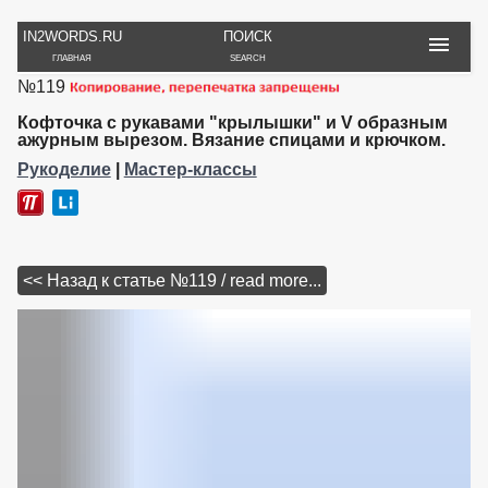
IN2WORDS.RU
ПОИСК
ГЛАВНАЯ
SEARCH
№119
РУКОДЕЛИЕ
ТОВАРЫ
ПУТЕШЕСТВИЯ
ВЯЗАНИЕ
ОБЗОРЫ, ОТЗЫВЫ
ФОТО, ИСТОРИИ
Кофточка с рукавами "крылышки" и V образным
ИГРЫ
ОБОИ
ажурным вырезом. Вязание спицами и крючком.
И ИГРУШКИ
НА РАБ. СТОЛ
Рукоделие
|
Мастер-классы
<< Назад к статье №119 / read more...