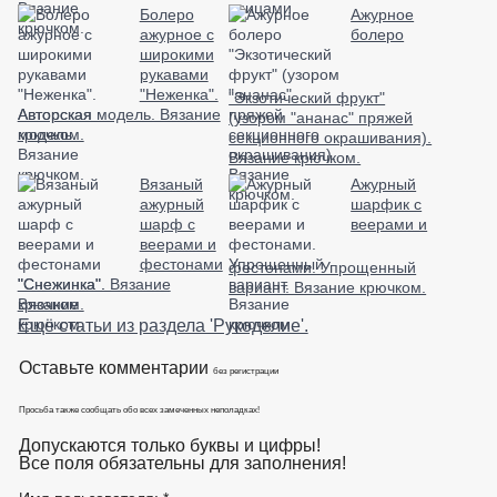
Болеро
Ажурное
ажурное с
болеро
широкими
рукавами
"Неженка".
"Экзотический фрукт"
Авторская модель. Вязание
(узором "ананас" пряжей
крючком.
секционного окрашивания).
Вязание крючком.
Вязаный
Ажурный
ажурный
шарфик с
шарф с
веерами и
веерами и
фестонами
фестонами. Упрощенный
"Снежинка". Вязание
вариант. Вязание крючком.
крючком.
Ещё статьи из раздела 'Рукоделие'.
Оставьте комментарии
без регистрации
Просьба также сообщать обо всех замеченных неполадках!
Допускаются только буквы и цифры!
Все поля обязательны для заполнения!