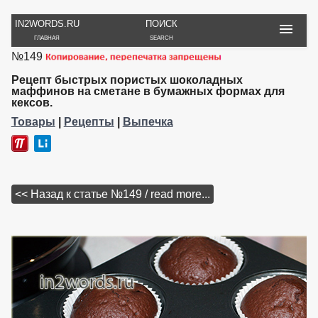
IN2WORDS.RU
ПОИСК
ГЛАВНАЯ
SEARCH
№149
РУКОДЕЛИЕ
ТОВАРЫ
ПУТЕШЕСТВИЯ
ВЯЗАНИЕ
ОБЗОРЫ, ОТЗЫВЫ
ФОТО, ИСТОРИИ
Рецепт быстрых пористых шоколадных
ИГРЫ
ОБОИ
маффинов на сметане в бумажных формах для
кексов.
И ИГРУШКИ
НА РАБ. СТОЛ
Товары
|
Рецепты
|
Выпечка
<< Назад к статье №149 / read more...