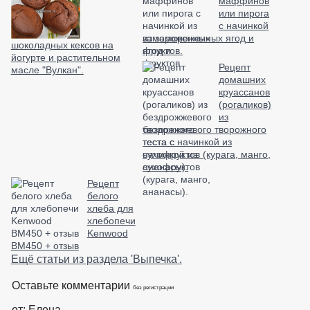
маффинов
или пирога
с начинкой
из замороженных ягод и
шоколадных кексов на
фруктов.
йогурте и растительном
Рецепт
масле "Вулкан".
домашних
круассанов
(рогаликов)
из
бездрожжевого творожного
теста с начинкой из
сухофруктов (курага, манго,
ананасы).
Рецепт
белого
хлеба для
хлебопечи
Kenwood
BM450 + отзыв
Ещё статьи из раздела 'Выпечка'.
Оставьте комментарии
без регистрации
от: Елена