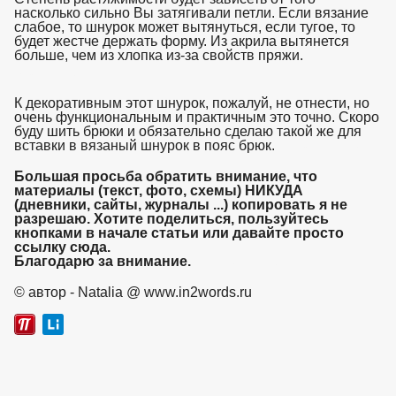
насколько сильно Вы затягивали петли. Если вязание
слабое, то шнурок может вытянуться, если тугое, то
будет жестче держать форму. Из акрила вытянется
больше, чем из хлопка из-за свойств пряжи.
взято с
https://www.in2words.ru
К декоративным этот шнурок, пожалуй, не отнести, но
очень функциональным и практичным это точно. Скоро
буду шить брюки и обязательно сделаю такой же для
вставки в вязаный шнурок в пояс брюк.
взято с https://www.in2words.ru
Большая просьба обратить внимание, что
материалы (текст, фото, схемы) НИКУДА
(дневники, сайты, журналы ...) копировать я не
разрешаю. Хотите поделиться, пользуйтесь
кнопками в начале статьи или давайте просто
ссылку сюда.
Благодарю за внимание.
взято с https://www.in2words.ru
© автор - Natalia @ www.in2words.ru