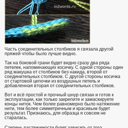
Часть соединительных столбиков я связала другой
пряжей чтобы было лучше видно.
Так на боковой грани будет видно сразу два ряда
петелек, напоминающих косичку. С одной стороны один
ряд макушка от столбиков без накида, второй от
соединительных столбиков. С другой стороны косичка
от стартовой цепочки из воздушных петель и
добавленная вторая от соединительных столбиков.
Вот и всё простой и прочный шнур связан и готов к
эксплуатации, как только закрепите и замаскируете
концы ниток. Чем более равномерно было натяжение
нити, тем более симметричным и красивым будет
результат. Признаюсь, для образца я совсем не
старалась.
взято с https://www.in2words.ru
Степень растяжимости будет зависеть от того