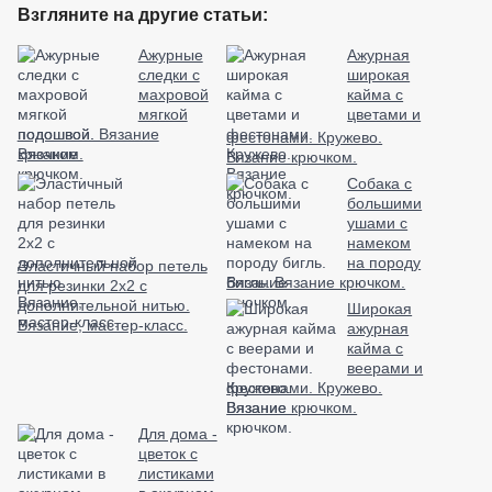
Взгляните на другие статьи:
Ажурные
Ажурная
следки с
широкая
махровой
кайма с
мягкой
цветами и
подошвой. Вязание
фестонами. Кружево.
крючком.
Вязание крючком.
Собака с
большими
ушами с
намеком
на породу
Эластичный набор петель
бигль. Вязание крючком.
для резинки 2х2 с
дополнительной нитью.
Широкая
Вязание, мастер-класс.
ажурная
кайма с
веерами и
фестонами. Кружево.
Вязание крючком.
Для дома -
цветок с
листиками