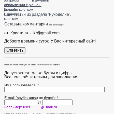
в ажурном
обрамлении с рюшей.
Вязание крючком.
Ещё статьи из раздела 'Рукоделие'.
Оставьте комментарии
без регистрации
от: Кристина - k*@gmail.com
Доброго времени суток! У Вас интересный сайт!
Просьба также сообщать обо всех замеченных неполадках!
Допускаются только буквы и цифры!
Все поля обязательны для заполнения!
Имя пользователя: *
E-mail (опубликован не будет): *
@
например: user @ mail.ru
Ответ для (при нажатии кнопки "ответить")