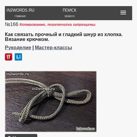
IN2WORDS.RU
ПОИСК
ГЛАВНАЯ
SEARCH
№166
РУКОДЕЛИЕ
ТОВАРЫ
ПУТЕШЕСТВИЯ
ВЯЗАНИЕ
ОБЗОРЫ, ОТЗЫВЫ
ФОТО, ИСТОРИИ
Как связать прочный и гладкий шнур из хлопка.
ИГРЫ
ОБОИ
Вязание крючком.
И ИГРУШКИ
НА РАБ. СТОЛ
Рукоделие
|
Мастер-классы