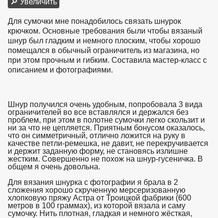
🔎 Увеличить
Для сумочки мне понадобилось связать шнурок
крючком. Основные требования были чтобы вязаный
шнур был гладким и немного плоским, чтобы хорошо
помещался в обычный ограничитель из магазина, но
при этом прочным и гибким. Составила мастер-класс с
описанием и фотографиями.
Шнур получился очень удобным, попробовала 3 вида
ограничителей во все вставлялся и держался без
проблем, при этом в полотне сумочки легко скользит и
ни за что не цепляется. Приятным бонусом оказалось,
что он симметричный, отлично ложится на руку в
качестве петли-ремешка, не давит, не перекручивается
и держит заданную форму, не становясь излишне
жестким. Совершенно не похож на шнур-гусеничка. В
общем я очень довольна.
Для вязания шнурка с фотографии я брала в 2
сложения хорошо скрученную мерсеризованную
хлопковую пряжу Астра от Троицкой фабрики (600
метров в 100 граммах), из которой вязала и саму
сумочку. Нить плотная, гладкая и немного жёсткая,