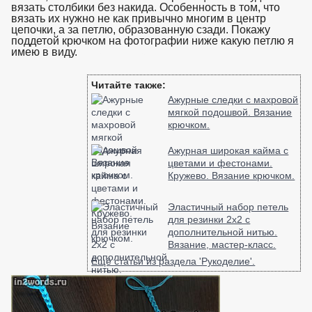
вязать столбики без накида. Особенность в том, что
вязать их нужно не как привычно многим в центр
цепочки, а за петлю, образованную сзади. Покажу
поддетой крючком на фотографии ниже какую петлю я
имею в виду.
взято с https://www.in2words.ru
Читайте также:
Ажурные следки с махровой
мягкой подошвой. Вязание
крючком.
Ажурная широкая кайма с
цветами и фестонами.
Кружево. Вязание крючком.
Эластичный набор петель
для резинки 2х2 с
дополнительной нитью.
Вязание, мастер-класс.
Ещё статьи из раздела 'Рукоделие'.