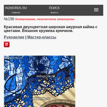
IN2WORDS.RU
ПОИСК
ГЛАВНАЯ
SEARCH
№196
РУКОДЕЛИЕ
ТОВАРЫ
ПУТЕШЕСТВИЯ
ВЯЗАНИЕ
ОБЗОРЫ, ОТЗЫВЫ
ФОТО, ИСТОРИИ
Красивая двухцветная широкая ажурная кайма с
ИГРЫ
ОБОИ
цветами. Вязание кружева крючком.
И ИГРУШКИ
НА РАБ. СТОЛ
Рукоделие
|
Мастер-классы