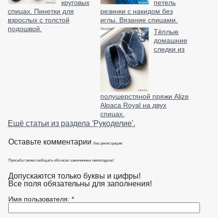
круговых
петель
спицах. Пинетки для
резинки с накидом без
взрослых с толстой
иглы. Вязание спицами.
подошвой.
Тёплые
домашние
следки из
полушерстяной пряжи Alize
Alpaca Royal на двух
спицах.
Ещё статьи из раздела 'Рукоделие'.
Оставьте комментарии
без регистрации
Просьба также сообщать обо всех замеченных неполадках!
Допускаются только буквы и цифры!
Все поля обязательны для заполнения!
Имя пользователя: *