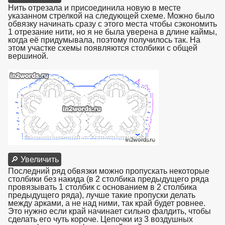
Нить отрезала и присоединила новую в месте
указанном стрелкой на следующей схеме. Можно было
обвязку начинать сразу с этого места чтобы сэкономить
1 отрезание нити, но я не была уверена в длине каймы,
когда её придумывала, поэтому получилось так. На
этом участке схемы появляются столбики с общей
вершиной.
взято с https://www.in2words.ru
🔎 Увеличить
Последний ряд обвязки можно пропускать некоторые
столбики без накида (в 2 столбика предыдущего ряда
провязывать 1 столбик с основанием в 2 столбика
предыдущего ряда), лучше такие пропуски делать
между арками, а не над ними, так край будет ровнее.
Это нужно если край начинает сильно фалдить, чтобы
сделать его чуть короче. Цепочки из 3 воздушных