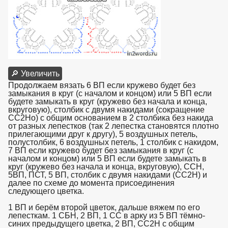
🔎 Увеличить
Продолжаем вязать 6 ВП если кружево будет без
замыкания в круг (с началом и концом) или 5 ВП если
будете замыкать в круг (кружево без начала и конца,
вкруговую), столбик с двумя накидами (сокращение
СС2Но) с общим основанием в 2 столбика без накида
от разных лепестков (так 2 лепестка становятся плотно
прилегающими друг к другу), 5 воздушных петель,
полустолбик, 6 воздушных петель, 1 столбик с накидом,
7 ВП если кружево будет без замыкания в круг (с
началом и концом) или 5 ВП если будете замыкать в
круг (кружево без начала и конца, вкруговую), ССН,
5ВП, ПСТ, 5 ВП, столбик с двумя накидами (СС2Н) и
далее по схеме до момента присоединения
следующего цветка.
1 ВП и берём второй цветок, дальше вяжем по его
лепесткам. 1 СБН, 2 ВП, 1 СС в арку из 5 ВП тёмно-
синих предыдущего цветка, 2 ВП, СС2Н с общим