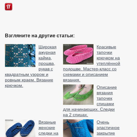
Взгляните на другие статьи:
Широкая
Красивые
ажурная
тапочки
кайма,
крючком на
прошва,
утеплённой
рукав с
подошве. Мастер-класс со
квадратным узором и
схемами и описанием
ровным краем. Вязание
вязания.
крючком.
Описание
вязания
тапочек
спицами
для начинающих. Следки
на 2 спицах.
Вязаные
Очень
женские
эластичное
следки на
закрытие