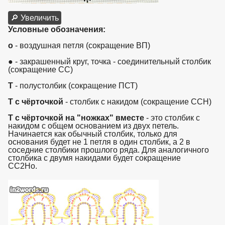
🔎 Увеличить
Условные обозначения:
о
- воздушная петля (сокращение ВП)
●
- закрашенный круг, точка - соединительный столбик
(сокращение СС)
Т
- полустолбик (сокращение ПСТ)
Т с чёрточкой
- столбик с накидом (сокращение ССН)
Т с чёрточкой на "ножках" вместе
- это столбик с
накидом с общем основанием из двух петель.
Начинается как обычный столбик, только для
основания будет не 1 петля в один столбик, а 2 в
соседние столбики прошлого ряда. Для аналогичного
столбика с двумя накидами будет сокращение
СС2Но.
взято с https://www.in2words.ru