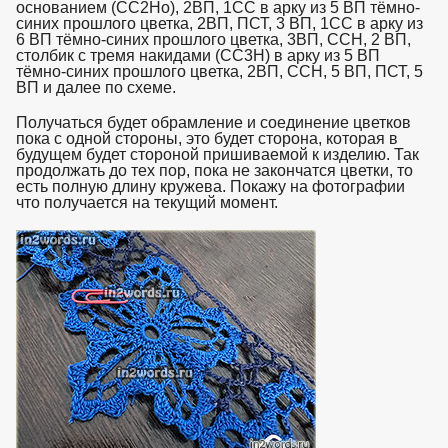
основанием (СС2Но), 2ВП, 1СС в арку из 5 ВП тёмно-
синих прошлого цветка, 2ВП, ПСТ, 3 ВП, 1СС в арку из
6 ВП тёмно-синих прошлого цветка, 3ВП, ССН, 2 ВП,
столбик с тремя накидами (СС3Н) в арку из 5 ВП
тёмно-синих прошлого цветка, 2ВП, ССН, 5 ВП, ПСТ, 5
ВП и далее по схеме.
взято с https://www.in2words.ru
Получаться будет обрамление и соединение цветков
пока с одной стороны, это будет сторона, которая в
будущем будет стороной пришиваемой к изделию. Так
продолжать до тех пор, пока не закончатся цветки, то
есть полную длину кружева. Покажу на фотографии
что получается на текущий момент.
взято с https://www.in2words.ru