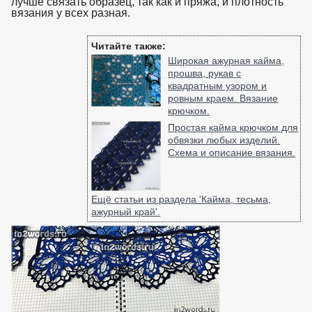
лучше связать образец, так как и пряжа, и плотность
вязания у всех разная.
взято с https://www.in2words.ru
Читайте также:
Широкая ажурная кайма,
прошва, рукав с
квадратным узором и
ровным краем. Вязание
крючком.
Простая кайма крючком для
обвязки любых изделий.
Схема и описание вязания.
Ещё статьи из раздела 'Кайма, тесьма,
ажурный край'.