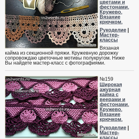
цветами и
фестонами.
Кружево.
Вязание
крючком.
Рукоделие
|
Мастер-
классы
Вязаная
кайма из секционной пряжи. Кружевную дорожку
сопровождаю цветочные мотивы полукругом. Ниже
Вы найдете мастер-класс с фотографиями.
№159
Широкая
ажурная
кайма с
веерами и
фестонами.
Кружево.
Вязание
крючком.
Рукоделие
|
Мастер-
классы