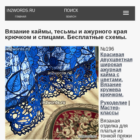
IN2WORDS.RU
ПОИСК
ГЛАВНАЯ
SEARCH
РУКОДЕЛИЕ
ТОВАРЫ
ПУТЕШЕСТВИЯ
Вязание каймы, тесьмы и ажурного края
ВЯЗАНИЕ
ОБЗОРЫ, ОТЗЫВЫ
ФОТО, ИСТОРИИ
крючком и спицами. Бесплатные схемы.
ИГРЫ
ОБОИ
И ИГРУШКИ
НА РАБ. СТОЛ
№196
Красивая
двухцветная
широкая
ажурная
кайма с
цветами.
Вязание
кружева
крючком.
Рукоделие
|
Мастер-
классы
Вязаная
отделка для
платья из
тонкой пряжи