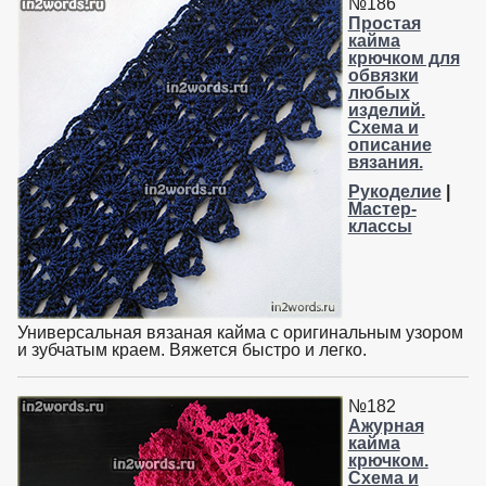
№186
Простая
кайма
крючком для
обвязки
любых
изделий.
Схема и
описание
вязания.
Рукоделие
|
Мастер-
классы
Универсальная вязаная кайма с оригинальным узором
и зубчатым краем. Вяжется быстро и легко.
№182
Ажурная
кайма
крючком.
Схема и