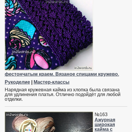
фестончатым краем. Вязаное спицами кружево.
Рукоделие
|
Мастер-классы
Нарядная кружевная кайма из хлопка была связана
для удлинения платья. Отлично подойдёт для любой
отделки.
№163
Ажурная
широкая
кайма с