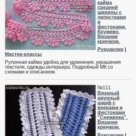
кайма
средней
ширины с
лепестками
и
фестонами.
Кружево.
Вязание
крючком.
Рукоделие
|
Мастер-классы
Рулонная кайма удобна для удлинения, украшения
текстиля, одежды,интерьера. Подробный МК со
схемами и описанием.
№111
Вязаный
ажурный
шарф с
веерами и
фестонами
"Снежинка".
Вязание
крючком.
Рукоделие
|