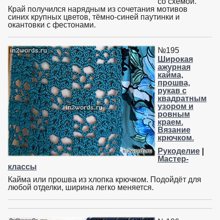
со схемой.
Край получился нарядным из сочетания мотивов
синих крупных цветов, тёмно-синей паутинки и
окантовки с фестонами.
№195
Широкая
ажурная
кайма,
прошва,
рукав с
квадратным
узором и
ровным
краем.
Вязание
крючком.
Рукоделие
|
Мастер-
классы
Кайма или прошва из хлопка крючком. Подойдёт для
любой отделки, ширина легко меняется.