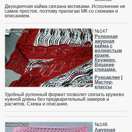
Двухцветная кайма связана мотивами. Исполнение не
самое простое, поэтому прилагаю МК со схемами и
описанием.
№147
Рулонная
ажурная
кайма с
волнистым
краем.
Кружево.
Вязание
спицами.
Рукоделие
|
Мастер-
классы
Удобный рулонный формат позволит связать кружево
нужной длины без предварительный замеров и
расчетов. Схема и описание.
№146
Ажурная