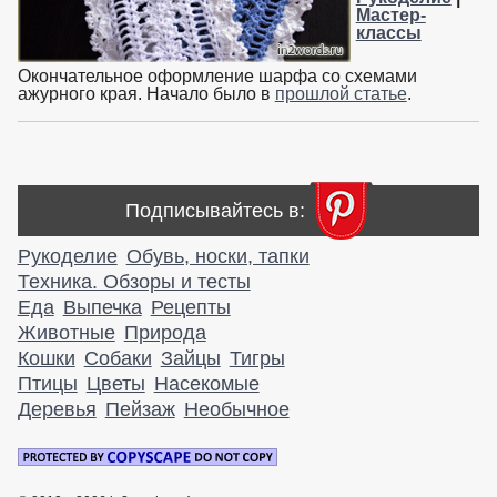
Мастер-
классы
Окончательное оформление шарфа со схемами
ажурного края. Начало было в
прошлой статье
.
Подписывайтесь в:
Рукоделие
Обувь, носки, тапки
Техника. Обзоры и тесты
Еда
Выпечка
Рецепты
Животные
Природа
Кошки
Собаки
Зайцы
Тигры
Птицы
Цветы
Насекомые
Деревья
Пейзаж
Необычное