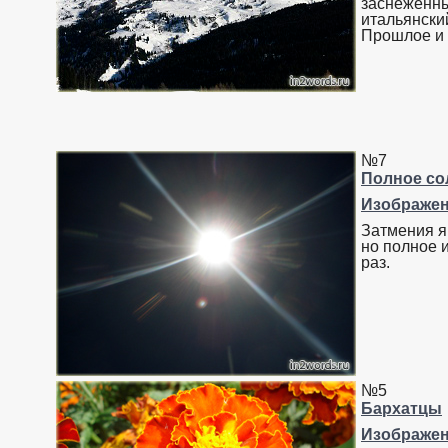
заснеженны
итальянски
Прошлое и 
№7
Полное со
Изображе
Затмения я
но полное и
раз.
№5
Бархатцы
Изображе