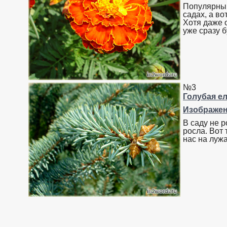
Популярный
садах, а во
Хотя даже о
уже сразу б
№3
Голубая е
Изображе
В саду не р
росла. Вот 
нас на лужа