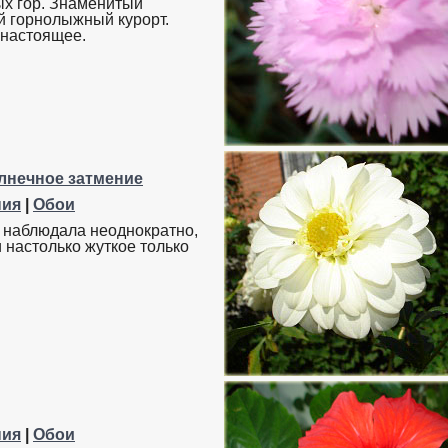
х гор. Знаменитый
й горнолыжный курорт.
настоящее.
лнечное затмение
ния
|
Обои
 наблюдала неоднократно,
 настолько жуткое только
ния
|
Обои