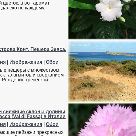
 цветок, а вот аромат
 далеко не каждому.
трова Крит. Пещера Зевса.
ия
|
Изображения
|
Обои
ные пещеры с множеством
в, сталагмитов и сверканием
. Рождение греческой
и снежные склоны долины
сса (Val di Fassa) в Италии
ия
|
Изображения
|
Обои
ающие пейзажи прекрасных