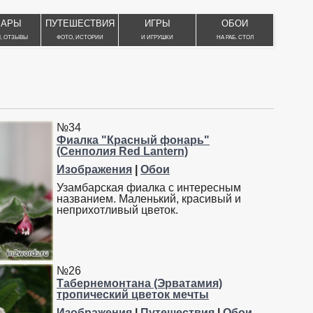
ВАРЫ
ПУТЕШЕСТВИЯ
ИГРЫ
ОБОИ
, ОТЗЫВЫ
ФОТО, ИСТОРИИ
И ИГРУШКИ
НА РАБ. СТОЛ
№34
Фиалка "Красный фонарь"
(Сенполия Red Lantern)
Изображения
|
Обои
Узамбарская фиалка с интересным
названием. Маленький, красивый и
неприхотливый цветок.
№26
Табернемонтана (Эрватамия)
тропический цветок мечты
Изображения
|
Путешествия
|
Обои