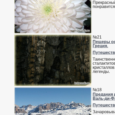
Прекрасный
понравится
№21
Пещеры ос
Греция.
Путешеств
Таинствен
сталактито
кристаллов
легенды.
№18
Предания 
Валь-ди-Фа
Путешеств
Зачаровыв