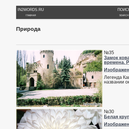
IN2WORDS.RU
ПОИС
ГЛАВНАЯ
SEARCH
Природа
№35
Замок ков
времена. Р
Изображе
Легенда Ка
названии о
№30
Белая кру
Изображе