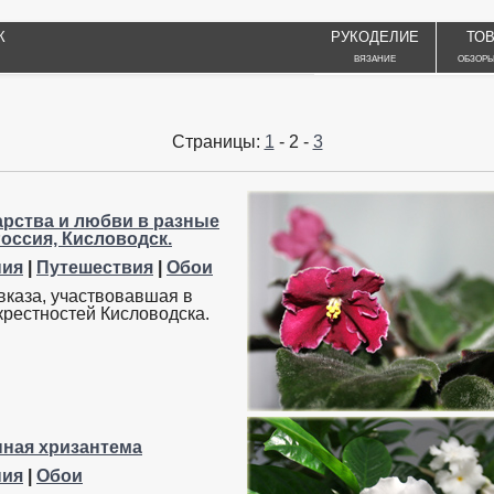
К
РУКОДЕЛИЕ
ТО
ВЯЗАНИЕ
ОБЗОРЫ
Страницы:
1
- 2 -
3
арства и любви в разные
оссия, Кисловодск.
ния
|
Путешествия
|
Обои
вказа, участвовавшая в
крестностей Кисловодска.
пная хризантема
ния
|
Обои