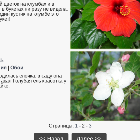
 цветок на клумбах и в
т в букетах ни разу не видела.
дин кустик на клумбе это
укет!
ль
ния
|
Обои
одилась елочка, в саду она
такая Голубая ель красотка у
йке.
Страницы:
1
- 2 -
3
<< Назад
Далее >>