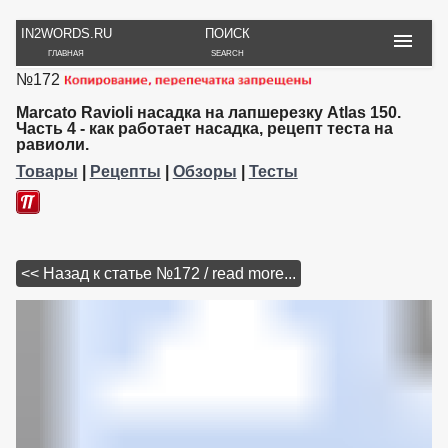
IN2WORDS.RU
ПОИСК
ГЛАВНАЯ
SEARCH
№172
РУКОДЕЛИЕ
ТОВАРЫ
ПУТЕШЕСТВИЯ
ВЯЗАНИЕ
ОБЗОРЫ, ОТЗЫВЫ
ФОТО, ИСТОРИИ
Marcato Ravioli насадка на лапшерезку Atlas 150.
ИГРЫ
ОБОИ
Часть 4 - как работает насадка, рецепт теста на
равиоли.
И ИГРУШКИ
НА РАБ. СТОЛ
Товары
|
Рецепты
|
Обзоры
|
Тесты
<< Назад к статье №172 / read more...