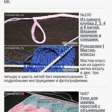
МК.
№100
Из одного
клубка 2, 3, 4
и 6 нитей.
Вязание
крючком и
спицами.
Рукоделие
|
Мастер-
классы
Мастер-класс
как из одного
мотка вязать
в две, три,
четыре и шесть нитей без перематывания. С
подробными инструкциями и фотографиями.
№97
Узор для
шарфа,
простой с
объемными