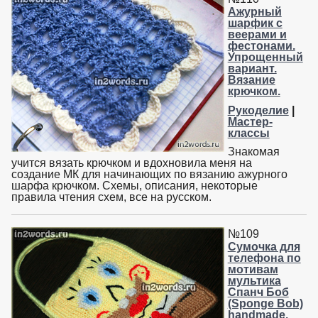
Ажурный
шарфик с
веерами и
фестонами.
Упрощенный
вариант.
Вязание
крючком.
Рукоделие
|
Мастер-
классы
Знакомая
учится вязать крючком и вдохновила меня на
создание МК для начинающих по вязанию ажурного
шарфа крючком. Схемы, описания, некоторые
правила чтения схем, все на русском.
№109
Сумочка для
телефона по
мотивам
мультика
Спанч Боб
(Sponge Bob)
handmade.