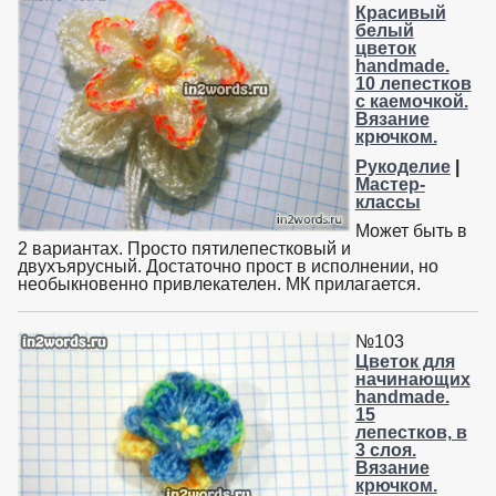
Красивый
белый
цветок
handmade.
10 лепестков
с каемочкой.
Вязание
крючком.
Рукоделие
|
Мастер-
классы
Может быть в
2 вариантах. Просто пятилепестковый и
двухъярусный. Достаточно прост в исполнении, но
необыкновенно привлекателен. МК прилагается.
№103
Цветок для
начинающих
handmade.
15
лепестков, в
3 слоя.
Вязание
крючком.