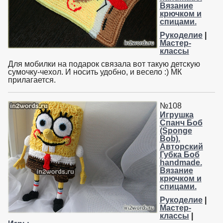
Вязание
крючком и
спицами.
Рукоделие
|
Мастер-
классы
Для мобилки на подарок связала вот такую детскую
сумочку-чехол. И носить удобно, и весело :) МК
прилагается.
№108
Игрушка
Спанч Боб
(Sponge
Bob).
Авторский
Губка Боб
handmade.
Вязание
крючком и
спицами.
Рукоделие
|
Мастер-
классы
|