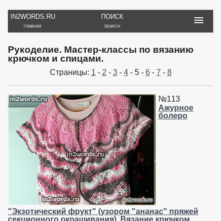
IN2WORDS.RU
ПОИСК
ГЛАВНАЯ
SEARCH
РУКОДЕЛИЕ
ТОВАРЫ
ПУТЕШЕСТВИЯ
Рукоделие. Мастер-классы по вязанию
ВЯЗАНИЕ
ОБЗОРЫ, ОТЗЫВЫ
ФОТО, ИСТОРИИ
крючком и спицами.
ИГРЫ
ОБОИ
Страницы:
1
-
2
-
3
-
4
- 5 -
6
-
7
-
8
И ИГРУШКИ
НА РАБ. СТОЛ
№113
Ажурное
болеро
"Экзотический фрукт" (узором "ананас" пряжей
секционного окрашивания). Вязание крючком.