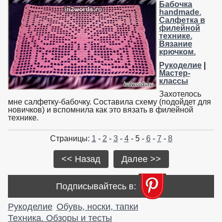
Бабочка
handmade.
Салфетка в
филейной
технике.
Вязание
крючком.
Рукоделие
|
Мастер-
классы
Захотелось
мне салфетку-бабочку. Составила схему (подойдет для
новичков) и вспомнила как это вязать в филейной
технике.
Страницы:
1
-
2
-
3
-
4
- 5 -
6
-
7
-
8
<< Назад
Далее >>
Подписывайтесь в:
Рукоделие
Обувь, носки, тапки
Техника. Обзоры и тесты