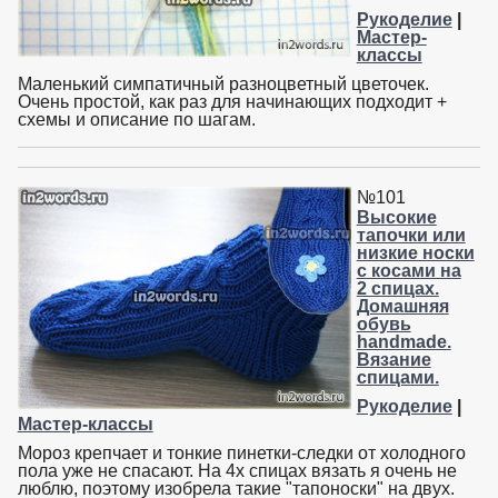
Рукоделие
|
Мастер-
классы
Маленький симпатичный разноцветный цветочек.
Очень простой, как раз для начинающих подходит +
схемы и описание по шагам.
№101
Высокие
тапочки или
низкие носки
с косами на
2 спицах.
Домашняя
обувь
handmade.
Вязание
спицами.
Рукоделие
|
Мастер-классы
Мороз крепчает и тонкие пинетки-следки от холодного
пола уже не спасают. На 4х спицах вязать я очень не
люблю, поэтому изобрела такие "тапоноски" на двух.