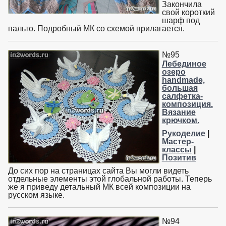
Закончила
свой короткий
шарф под
пальто. Подробный МК со схемой прилагается.
№95
Лебединое
озеро
handmade,
большая
салфетка-
композиция.
Вязание
крючком.
Рукоделие
|
Мастер-
классы
|
Позитив
До сих пор на страницах сайта Вы могли видеть
отдельные элементы этой глобальной работы. Теперь
же я приведу детальный МК всей композиции на
русском языке.
№94