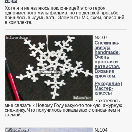
Игры
Хотя я и не являюсь поклонницей этого героя
одноименного мультфильма, но по детской просьбе
пришлось выдумывать. Элементы МК, схем, описаний
в комплекте.
№107
Снежинка-
звезда
handmade.
Очень
простая и
ветвистая.
Вязание
крючком.
Рукоделие
|
Мастер-
классы
Захотелось
мне связать к Новому Году какую-то тонкую, ажурную
снежинку. Что получилось показываю с описанием и
схемой.
№104