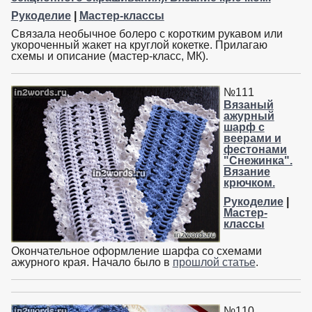
Рукоделие
|
Мастер-классы
Связала необычное болеро с коротким рукавом или
укороченный жакет на круглой кокетке. Прилагаю
схемы и описание (мастер-класс, МК).
№111
Вязаный
ажурный
шарф с
веерами и
фестонами
"Снежинка".
Вязание
крючком.
Рукоделие
|
Мастер-
классы
Окончательное оформление шарфа со схемами
ажурного края. Начало было в
прошлой статье
.
№110