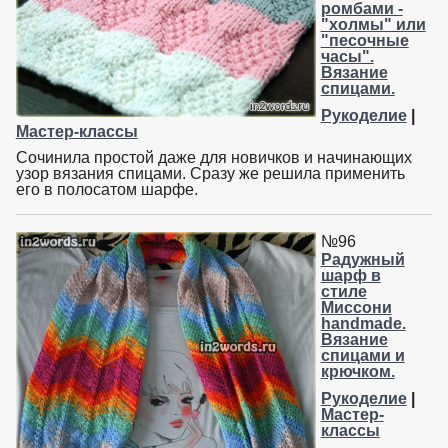
ромбами -
"холмы" или
"песочные
часы".
Вязание
спицами.
Рукоделие
|
Мастер-классы
Сочинила простой даже для новичков и начинающих
узор вязания спицами. Сразу же решила применить
его в полосатом шарфе.
№96
Радужный
шарф в
стиле
Миссони
handmade.
Вязание
спицами и
крючком.
Рукоделие
|
Мастер-
классы