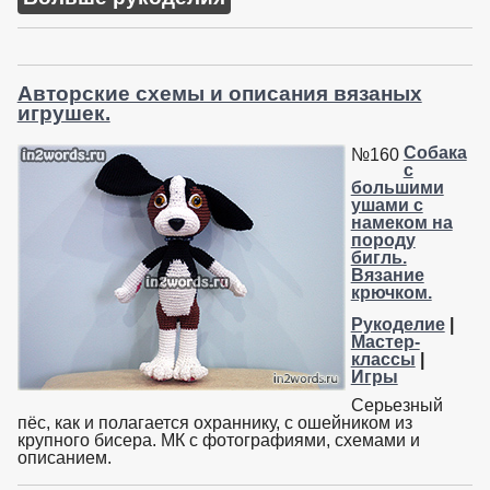
Авторские схемы и описания вязаных
игрушек.
Собака
№160
с
большими
ушами с
намеком на
породу
бигль.
Вязание
крючком.
Рукоделие
|
Мастер-
классы
|
Игры
Серьезный
пёс, как и полагается охраннику, с ошейником из
крупного бисера. МК с фотографиями, схемами и
описанием.