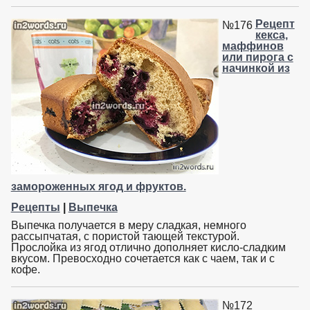
Рецепт
№176
кекса,
маффинов
или пирога с
начинкой из
замороженных ягод и фруктов.
Рецепты
|
Выпечка
Выпечка получается в меру сладкая, немного
рассыпчатая, с пористой тающей текстурой.
Прослойка из ягод отлично дополняет кисло-сладким
вкусом. Превосходно сочетается как с чаем, так и с
кофе.
№172