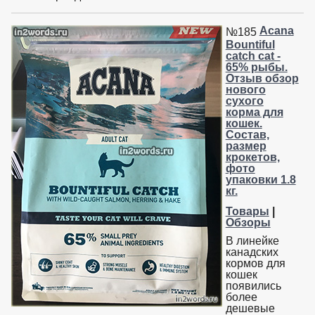
Acana
№185
Bountiful
catch cat -
65% рыбы.
Отзыв обзор
нового
сухого
корма для
кошек.
Состав,
размер
крокетов,
фото
упаковки 1.8
кг.
Товары
|
Обзоры
В линейке
канадских
кормов для
кошек
появились
более
дешевые