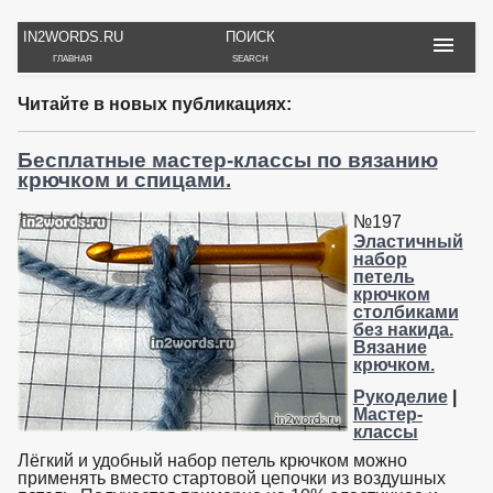
IN2WORDS.RU
ПОИСК
ГЛАВНАЯ
SEARCH
РУКОДЕЛИЕ
ТОВАРЫ
ПУТЕШЕСТВИЯ
Читайте в новых публикациях:
ВЯЗАНИЕ
ОБЗОРЫ, ОТЗЫВЫ
ФОТО, ИСТОРИИ
ИГРЫ
ОБОИ
Бесплатные мастер-классы по вязанию
И ИГРУШКИ
НА РАБ. СТОЛ
крючком и спицами.
№197
Эластичный
набор
петель
крючком
столбиками
без накида.
Вязание
крючком.
Рукоделие
|
Мастер-
классы
Лёгкий и удобный набор петель крючком можно
применять вместо стартовой цепочки из воздушных