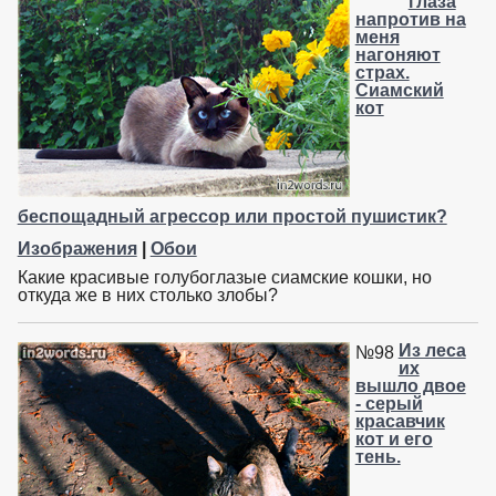
глаза
напротив на
меня
нагоняют
страх.
Сиамский
кот
беспощадный агрессор или простой пушистик?
Изображения
|
Обои
Какие красивые голубоглазые сиамские кошки, но
откуда же в них столько злобы?
Из леса
№98
их
вышло двое
- серый
красавчик
кот и его
тень.