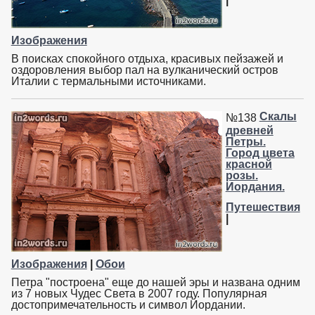
Изображения
В поисках спокойного отдыха, красивых пейзажей и
оздоровления выбор пал на вулканический остров
Италии с термальными источниками.
Скалы
№138
древней
Петры.
Город цвета
красной
розы.
Иордания.
Путешествия
|
Изображения
|
Обои
Петра "построена" еще до нашей эры и названа одним
из 7 новых Чудес Света в 2007 году. Популярная
достопримечательность и символ Иордании.