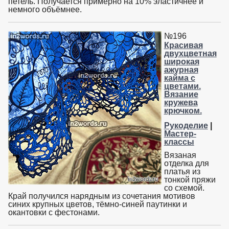
петель. Получается примерно на 10% эластичнее и
немного объёмнее.
№196
Красивая
двухцветная
широкая
ажурная
кайма с
цветами.
Вязание
кружева
крючком.
Рукоделие
|
Мастер-
классы
Вязаная
отделка для
платья из
тонкой пряжи
со схемой.
Край получился нарядным из сочетания мотивов
синих крупных цветов, тёмно-синей паутинки и
окантовки с фестонами.