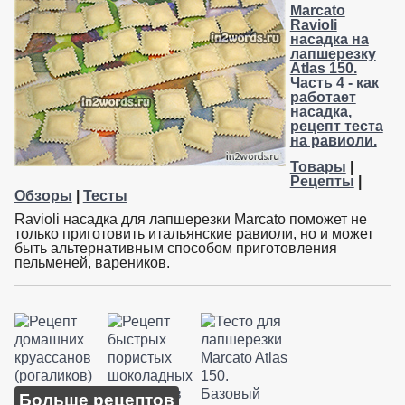
Marcato
Ravioli
насадка на
лапшерезку
Atlas 150.
Часть 4 - как
работает
насадка,
рецепт теста
на равиоли.
Товары
|
Рецепты
|
Обзоры
|
Тесты
Ravioli насадка для лапшерезки Marcato поможет не
только приготовить итальянские равиоли, но и может
быть альтернативным способом приготовления
пельменей, вареников.
Больше рецептов