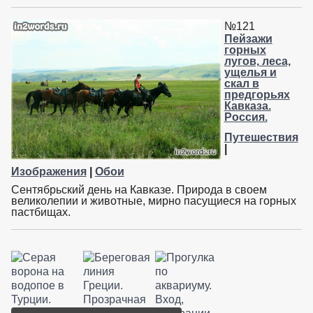
№121
Пейзажи
горных
лугов, леса,
ущелья и
скал в
предгорьях
Кавказа.
Россия.
Путешествия
|
Изображения
|
Обои
Сентябрьский день на Кавказе. Природа в своем
великолепии и животные, мирно пасущиеся на горных
пастбищах.