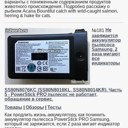
варианты с пониженным содержанием продуктов
животного происхождения. Подробно расскажу о
рыбном Acana Bountiful catch with wild-caught salmon,
herring & hake for cats.
Не
№181
заряжается
аккумулятор
пылесоса
Samsung, 2
раза мигают
все
индикаторы
SS80N8076KC (SS80N8016KL, SS80N8014KR). Часть
5 - PowerStick PRO пылесос не работает,
обращение в сервис.
Товары
|
Обзоры
|
Тесты
Как продлить жизнь аккумулятору, как починить
аккумулятор пылесоса PowerStick PRO Samsung,
который не заряжается, если 2 раза мигает индикатор