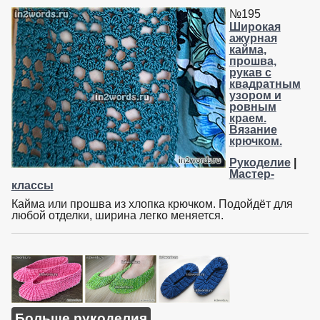
№195
Широкая
ажурная
кайма,
прошва,
рукав с
квадратным
узором и
ровным
краем.
Вязание
крючком.
Рукоделие
|
Мастер-
классы
Кайма или прошва из хлопка крючком. Подойдёт для
любой отделки, ширина легко меняется.
Больше рукоделия