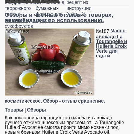
Обзоры и честные отзывы о товарах,
рекомендации по использованию.
Масло
№187
авокадо La
Tourangelle и
Huilerie Croix
Verte для
еды и
косметическое. Обзор - отзыв сравнение.
Товары
|
Обзоры
Как поклонница французского масла из авокадо
ручного отжима шнековым прессом от La Tourangelle
Huile d' Avocat не смогла пройти мимо новинки под
новым брендом Huilerie Croix Verte Avocado oil.