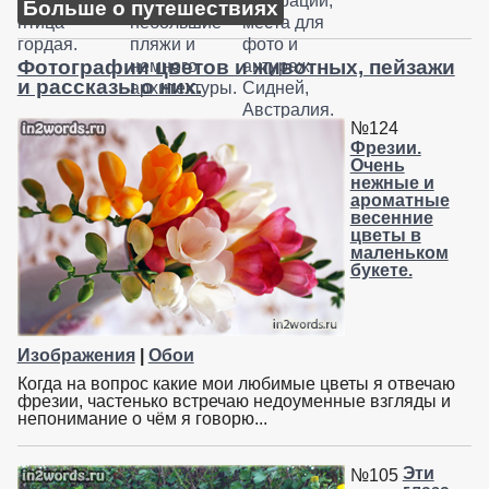
Больше о путешествиях
Фотографии цветов и животных, пейзажи
и рассказы о них.
№124
Фрезии.
Очень
нежные и
ароматные
весенние
цветы в
маленьком
букете.
Изображения
|
Обои
Когда на вопрос какие мои любимые цветы я отвечаю
фрезии, частенько встречаю недоуменные взгляды и
непонимание о чём я говорю...
Эти
№105