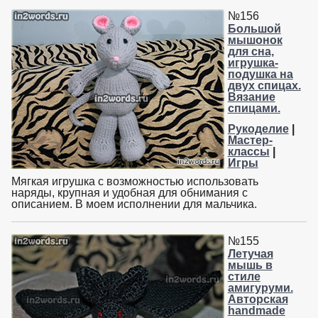
№156
Большой
мышонок
для сна,
игрушка-
подушка на
двух спицах.
Вязание
спицами.
Рукоделие
|
Мастер-
классы
|
Игры
Мягкая игрушка с возможностью использовать
наряды, крупная и удобная для обнимания с
описанием. В моем исполнении для мальчика.
№155
Летучая
мышь в
стиле
амигуруми.
Авторская
handmade