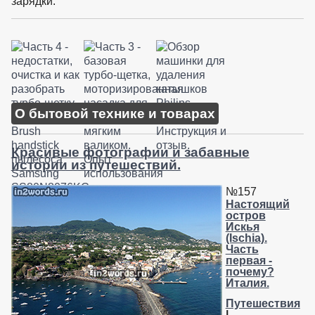
зарядки.
О бытовой технике и товарах
Красивые фотографии и забавные
истории из путешествий.
№157
Настоящий
остров
Искья
(Ischia).
Часть
первая -
почему?
Италия.
Путешествия
|